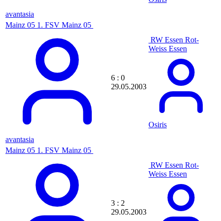
Chris Marx
Chrissi88
avantasia
Christian
Mainz 05
1. FSV Mainz 05
Christian17Nrw
Christian Welsch
RW Essen
Rot-
Christopher Sass
Weiss Essen
Christoph Markert
chrisweb
Chris_sgd44
6 : 0
Cihat6161
29.05.2003
Cimbom
cinecitta2
cj
claudiaoizzagaR
Osiris
clemi
Cloak
avantasia
Clubberer1900
Mainz 05
1. FSV Mainz 05
Cobra
CoCa97
RW Essen
Rot-
cody8910
Weiss Essen
CoLoAwesome1337
CologneSash27
commanding
3 : 2
Commi
29.05.2003
Conrad