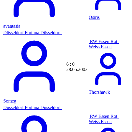
CoNt0r
Cool-Water
Cooljay Cool
Osiris
copy
CorsaB2000
avantasia
Corvan
Düsseldorf
Fortuna Düsseldorf
Cottbus-olli
cottbusfce
RW Essen
Rot-
Couly
Weiss Essen
cpet
cplath
cr0wnyy
6 : 0
CrazyFuzer91
28.05.2003
crazystpauli
crespo20023
Cripdown
Criptix
Croatia2002
Thorshawk
crOiX
Someg
Cronightftw
Düsseldorf
Fortuna Düsseldorf
cross_creations
Cruncher71
RW Essen
Rot-
Crusedy
Weiss Essen
Cryzuz_AUT
CSchuelling