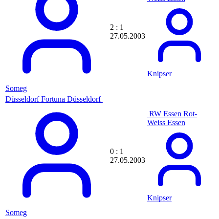
Experte15
extraBREIT
Extremman
2 : 1
EzyShlock
27.05.2003
F1reKrXp
F4F-Goalmachine
Fabi-StaR
Fabian3567
Knipser
Fabiano8
Fabinho28HB
Someg
FabLex
Düsseldorf
Fortuna Düsseldorf
Fabo
FAbricee
RW Essen
Rot-
Fak0r
Weiss Essen
FAL-Baka
Falke22
falling-down
0 : 1
FANATICO
27.05.2003
Fanti
fberger10
FCBFan23
fcbfreak1991
fckoelnfreak
Knipser
FC Ledeburg
Someg
Fcmaniac