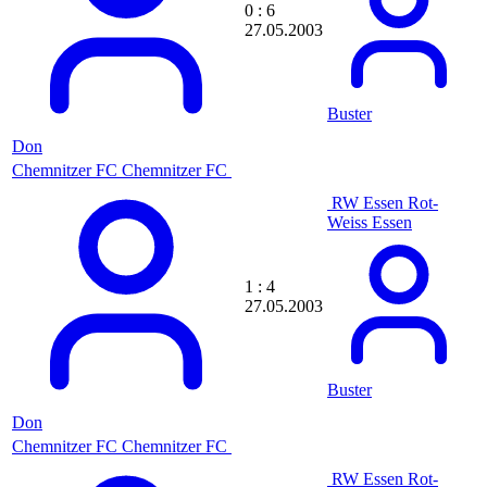
0 : 6
dhannort
27.05.2003
Diablos
diavolinho
DiddyDank97
didi
Buster
DieFlintenuschi
Diego92
Don
dieGoBRASIL
Chemnitzer FC
Chemnitzer FC
dieKampfwutz
DieTischkanteNo1
RW Essen
Rot-
Die_Brat_Henne25
Weiss Essen
Diggler
diGitaL
Dimka16
1 : 4
Dirk Christofitzk
27.05.2003
Dirk Karpenstein
Dirty Harry
DirtyS4nchez
DiStefano8472
Diter
Buster
djamoroso3
Don
DJGrimmi
Chemnitzer FC
Chemnitzer FC
djkeule
DJ Liesel
RW Essen
Rot-