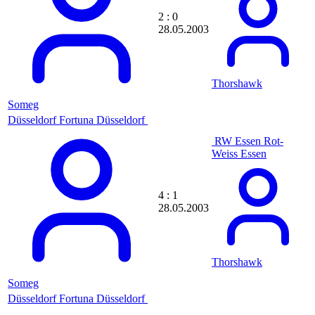
ctrga05
2 : 0
cubanator
28.05.2003
Cubezzz
cuh
Cunha1892
Cxlxn
cyrox
Thorshawk
Cyrus
Someg
d0nCarlos
Düsseldorf
D0nK1k0Ng
Fortuna Düsseldorf
D3RJON4S
RW Essen
Rot-
D3r_Green
Weiss Essen
D@ni
DA1
Dabbelju06
4 : 1
DaddelB
28.05.2003
daFlitti
DalaiLama
dalpi_no1
Dami
Dane
Thorshawk
dani510
Someg
Dani1900
dani21071990
Düsseldorf
Fortuna Düsseldorf
Daniel