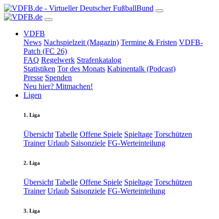
VDFB
News
Nachspielzeit (Magazin)
Termine & Fristen
VDFB-
Patch (FC 26)
FAQ
Regelwerk
Strafenkatalog
Statistiken
Tor des Monats
Kabinentalk (Podcast)
Presse
Spenden
Neu hier? Mitmachen!
Ligen
1. Liga
Übersicht
Tabelle
Offene Spiele
Spieltage
Torschützen
Trainer
Urlaub
Saisonziele
FG-Werteinteilung
2. Liga
Übersicht
Tabelle
Offene Spiele
Spieltage
Torschützen
Trainer
Urlaub
Saisonziele
FG-Werteinteilung
3. Liga