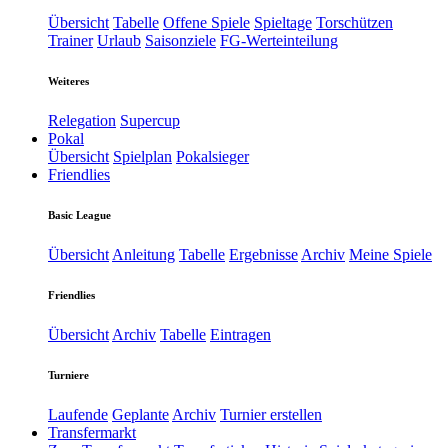
Übersicht
Tabelle
Offene Spiele
Spieltage
Torschützen
Trainer
Urlaub
Saisonziele
FG-Werteinteilung
Weiteres
Relegation
Supercup
Pokal
Übersicht
Spielplan
Pokalsieger
Friendlies
Basic League
Übersicht
Anleitung
Tabelle
Ergebnisse
Archiv
Meine Spiele
Friendlies
Übersicht
Archiv
Tabelle
Eintragen
Turniere
Laufende
Geplante
Archiv
Turnier erstellen
Transfermarkt