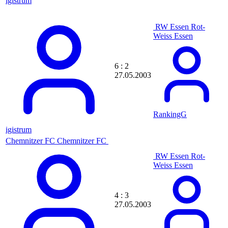
igistrum
Drache75
DraG3nZieR
Dragball1991
RW Essen
Rot-
Drago
Weiss Essen
Dragon
Drakon
dreaNN_
Dreni
6 : 2
DrKoRn
27.05.2003
droth
Dr_Dinki
DSchmndtk
dstantzios
RankingG
ducreed
igistrum
Dukester
dUne
Chemnitzer FC
Chemnitzer FC
dURM1337
RW Essen
Rot-
durmishaj
Weiss Essen
Dwayne Johnson
Dynamo1983sgd
DynnochkaTal
d_scheppi
4 : 3
e1seY
27.05.2003
Eazy-E
Ebi