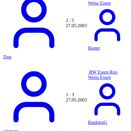
DJTom69
Weiss Essen
DLHerb
DLH|Klaus Albert
DMX
2 : 5
DN3lloX
27.05.2003
DoctorEnte
DoLe
doLife
Domemg94
DoMi
Buster
Dominho10
Don
Dominik Deden
DomPfosten
Dompl
RW Essen
Rot-
Don
Weiss Essen
DonEka
DONiel
DonManfred
1 : 3
DonSchilli
27.05.2003
donsuz
Dosenbrot
dosFabos
Downree
DP1
RankingG
Drache