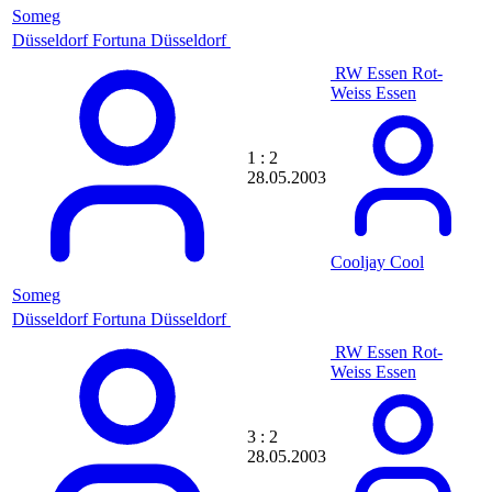
darkinho
Someg
da rogue
Düsseldorf
Fortuna Düsseldorf
Dav1D
DaveDy
RW Essen
Rot-
dave the brave
Weiss Essen
David
david3388gm
David Bucher
1 : 2
DavidFerox
28.05.2003
Daviho
Davin307
DaVirus
daywhogga
Cooljay Cool
dazbrot007
Dazzo
Someg
DBO
Düsseldorf
Fortuna Düsseldorf
dbreiplayer
deadly_serious
RW Essen
Rot-
Deafborusse
Weiss Essen
Death Dealer
debae
deCoo
3 : 2
deDanny
28.05.2003
Dede
Dees