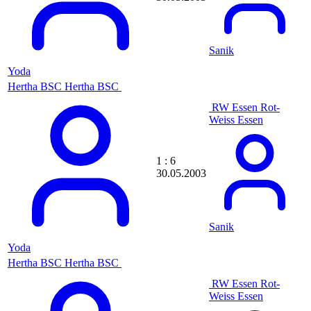
broken
brommel
bronko00
BronxX
Sanik
Brotherlouie
Yoda
BruceFeawn
Hertha BSC
BubiSyndrom
Hertha BSC
Buchi
RW Essen
Rot-
BudSpencerNr20
Weiss Essen
Buffer
bulichamp
Bull
1 : 6
Bullseye
30.05.2003
Bunga_Bunga
Burtonnbg
Busta
Buster
butze
Sanik
bv-bockhorn
Yoda
BVB09
bvbandreas
Hertha BSC
Hertha BSC
BVBruder
RW Essen
Rot-
BVBTSVSCPSPVGG
Weiss Essen
bvbynet