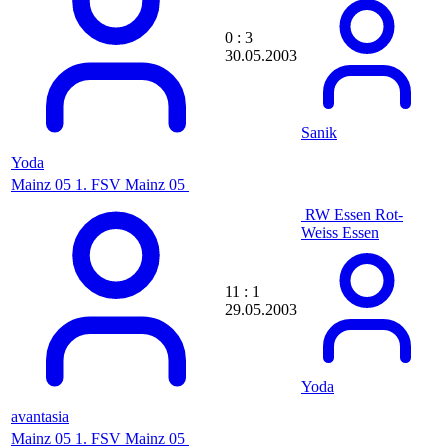
ByKonan
caesar
camoran
0 : 3
Camp1n0
30.05.2003
CamRon
Captain_Kurzpas
Capucho10
Carhartt
Sanik
Carlos1809
Yoda
Carlos898989
casa0789
Mainz 05
1. FSV Mainz 05
Casi79Player
RW Essen
Rot-
Casimson
Weiss Essen
CaSPeR
CastorTroy
catlaemi
CAVE
11 : 1
CC
29.05.2003
cc_ZeZe
CedricNic
ceminay
Ceres
Yoda
cevatinho
cG|Buyo
avantasia
Ch3ck3rmb
Mainz 05
1. FSV Mainz 05