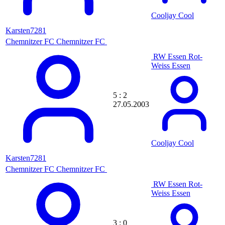
Edde84
Eddi
Cooljay Cool
Eddi304
Eddy
Karsten7281
eddy-LTS
Chemnitzer FC
Chemnitzer FC
EddyWerSonst
ede90
RW Essen
Rot-
Edel Mosz
Weiss Essen
EdePauli1978
Edwin
Egalwie
5 : 2
eggi
27.05.2003
Eichbaum29
Eiche
eike10
EinBaumstumpf
Cooljay Cool
EinfxchOP
Eisbaer
Karsten7281
Eisfressmaschin
Chemnitzer FC
Chemnitzer FC
ELCHAPO
Elemenator
RW Essen
Rot-
ELEttison
Weiss Essen
Eli
Elite1860
Elli
3 : 0