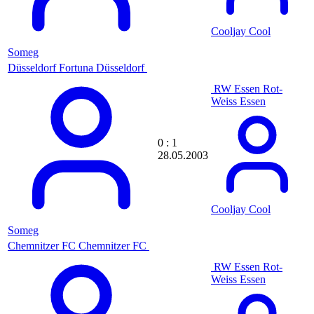
defjef
deK1tErminAte
Cooljay Cool
Delete
DelPiero
Someg
DelPiero1992
Düsseldorf
Fortuna Düsseldorf
Demian
Dendoxx
RW Essen
Rot-
Denmla04
Weiss Essen
dennis
DennisAmora
Dennis Schneider
0 : 1
Dennynho
28.05.2003
Deno
Deno38
derbayernfan
derbeste77
Cooljay Cool
DerEchteFCN1900
DerFighter
Someg
DerFrager
Chemnitzer FC
Chemnitzer FC
DerSachse
DestroyDynamo
RW Essen
Rot-
Destroyka
Weiss Essen
devil
Devsk1892
de|eMp3rioN