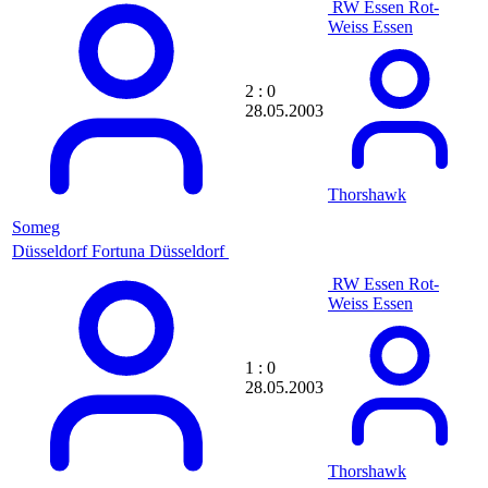
RW Essen
Rot-
daniel
Weiss Essen
daniel13
daniel1307
daniel1967
daniel2904
2 : 0
Daniel20022203
28.05.2003
Daniel Conen
danielfcm
Daniel Flege
danieljohncena
Thorshawk
Daniel Jung
Someg
danielle
danielle23
Düsseldorf
Fortuna Düsseldorf
Danielle Morfeo
RW Essen
Rot-
Daniel Marianczyk
Weiss Essen
Daniel S.
daninator
Danino
danny12
1 : 0
Danny Bernhardt
28.05.2003
DannyDeluxe
Danny Stephan
DaPlayer
DaPu
Thorshawk
DarkGamer