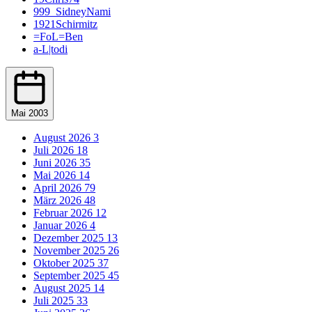
999_SidneyNami
1921Schirmitz
=FoL=Ben
a-L|todi
Aaroan22
abdecker
Acxxis
Acy88
AdamskiFifa09
Mai 2003
addy
adequade53
August 2026
3
Adi
Juli 2026
18
Adler Essen
Juni 2026
35
Adlerträger
Mai 2026
14
Adrian Zralka
April 2026
79
AFC-Ramos
März 2026
48
Afghanenpower
Februar 2026
12
agrohimzui
Januar 2026
4
Aguero27
Dezember 2025
13
Ahlener86
November 2025
26
aikone
Oktober 2025
37
airoxSTAR
September 2025
45
airwaver
August 2025
14
akedo
Juli 2025
33