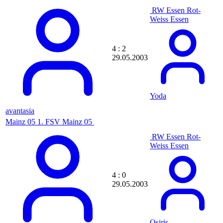
Ch3kka
chauffe
RW Essen
Rot-
checker
Weiss Essen
Chefkoch0817
Chefkopf
CheGuevara
4 : 2
CHenner
29.05.2003
chico
Chilavert
Chilleras
ChillModus95
Yoda
chillygun33
ChillZoockt
avantasia
ChimaRe
Mainz 05
1. FSV Mainz 05
Chip01
Chr1s
RW Essen
Rot-
Chr1st1an
Weiss Essen
Chri5topher
ChRillEmAnIa
chrimu21
4 : 0
Chris
29.05.2003
C H R I S
Chrischy
chrise
chrisinho2011
Osiris