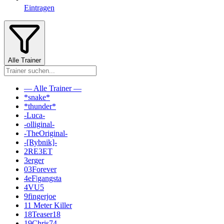
Eintragen
Alle Trainer
— Alle Trainer —
*snake*
*thunder*
-Luca-
-olliginal-
-TheOriginal-
-[Rybnik]-
2RE3ET
3erger
03Forever
4eF|gangsta
4VU5
9fingerjoe
11 Meter Killer
18Teaser18
19Chris74