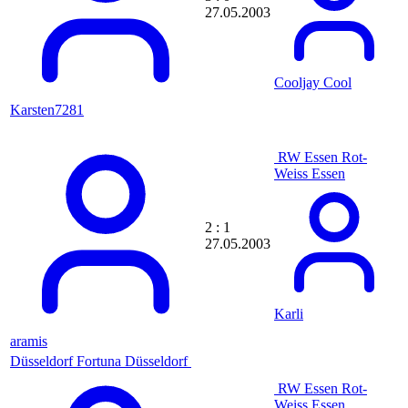
el mariachi
27.05.2003
Elvis
Emaro94
emiking
ENI
Cooljay Cool
Enosh
Ensyfy
Karsten7281
Ento_Den
ENX_Bxuxo_24
eob1
RW Essen
Rot-
eQui|Werder
Weiss Essen
Eraser
Eric Krakowski
erikjo
2 : 1
Ernst DD
27.05.2003
erwassermann
ESH07
ESILIKE1900
Essis
Karli
ESSIT
EswarPade
aramis
Eugen Klet
Düsseldorf
Fortuna Düsseldorf
evgeni009
eViL
RW Essen
Rot-
Exist-clean
Weiss Essen