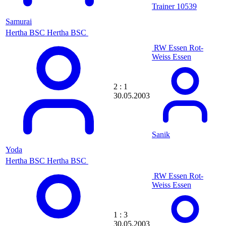
Trainer 10539
Boll
Bomber
Samurai
Bomber
Hertha BSC
Hertha BSC
Bommel
Bommel@DkH
RW Essen
Rot-
Bong95
Weiss Essen
BooPi
Boretti92
Borsch
2 : 1
Borussenfan
30.05.2003
BorussenLars
Boudratel
bougi
Bozonx12
BoZzPlAyA
Sanik
Brain
Yoda
Brandi2612
Hertha BSC
Hertha BSC
BRANDYWINE0
BRANDYWINEO
RW Essen
Rot-
Brannne
Weiss Essen
Braunschweiger
Break508
Breaker
1 : 3
Bremertorfabrik
30.05.2003
brian_b