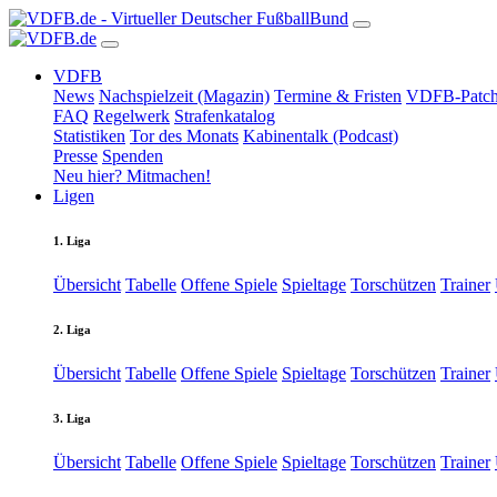
VDFB
News
Nachspielzeit (Magazin)
Termine & Fristen
VDFB-Patch
FAQ
Regelwerk
Strafenkatalog
Statistiken
Tor des Monats
Kabinentalk (Podcast)
Presse
Spenden
Neu hier? Mitmachen!
Ligen
1. Liga
Übersicht
Tabelle
Offene Spiele
Spieltage
Torschützen
Trainer
2. Liga
Übersicht
Tabelle
Offene Spiele
Spieltage
Torschützen
Trainer
3. Liga
Übersicht
Tabelle
Offene Spiele
Spieltage
Torschützen
Trainer