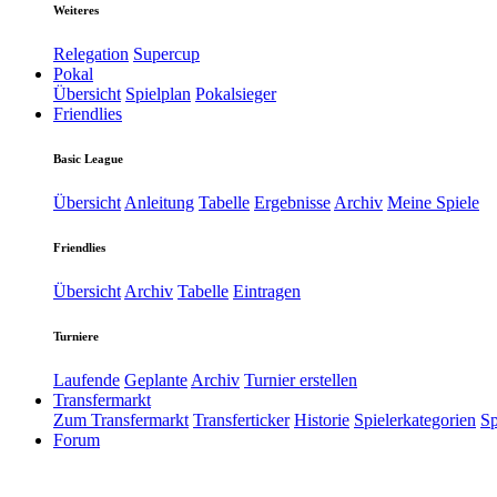
Weiteres
Relegation
Supercup
Pokal
Übersicht
Spielplan
Pokalsieger
Friendlies
Basic League
Übersicht
Anleitung
Tabelle
Ergebnisse
Archiv
Meine Spiele
Friendlies
Übersicht
Archiv
Tabelle
Eintragen
Turniere
Laufende
Geplante
Archiv
Turnier erstellen
Transfermarkt
Zum Transfermarkt
Transferticker
Historie
Spielerkategorien
Sp
Forum