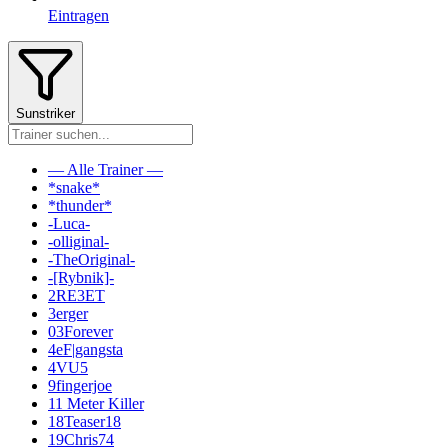
Eintragen
Sunstriker
— Alle Trainer —
*snake*
*thunder*
-Luca-
-olliginal-
-TheOriginal-
-[Rybnik]-
2RE3ET
3erger
03Forever
4eF|gangsta
4VU5
9fingerjoe
11 Meter Killer
18Teaser18
19Chris74