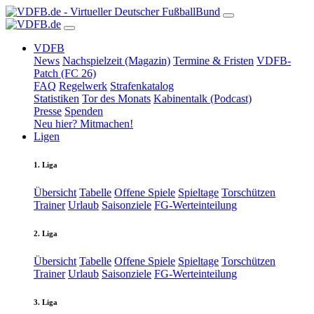
VDFB
News
Nachspielzeit (Magazin)
Termine & Fristen
VDFB-
Patch (FC 26)
FAQ
Regelwerk
Strafenkatalog
Statistiken
Tor des Monats
Kabinentalk (Podcast)
Presse
Spenden
Neu hier? Mitmachen!
Ligen
1. Liga
Übersicht
Tabelle
Offene Spiele
Spieltage
Torschützen
Trainer
Urlaub
Saisonziele
FG-Werteinteilung
2. Liga
Übersicht
Tabelle
Offene Spiele
Spieltage
Torschützen
Trainer
Urlaub
Saisonziele
FG-Werteinteilung
3. Liga