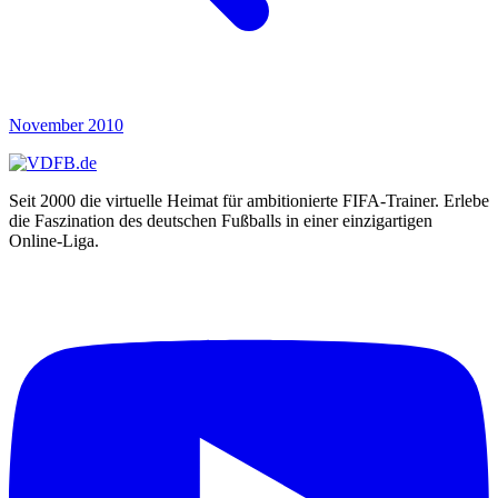
Batista
Batu
BaXimuS
BayernFreak
BBSk|xpate
BDFS36
BeaTz
November 2010
Bebbie
bEcKo
Becks
Seit 2000 die virtuelle Heimat für ambitionierte FIFA-Trainer. Erlebe
Begix
die Faszination des deutschen Fußballs in einer einzigartigen
Ben2010
Online-Liga.
Ben6412
benbull
Benji5039
bennaldinho
BENNI
beNNinHo10
Benny1903
Benny_Ni
benschi18
Bentinga
Benwe
Beppo98
Berat_1971