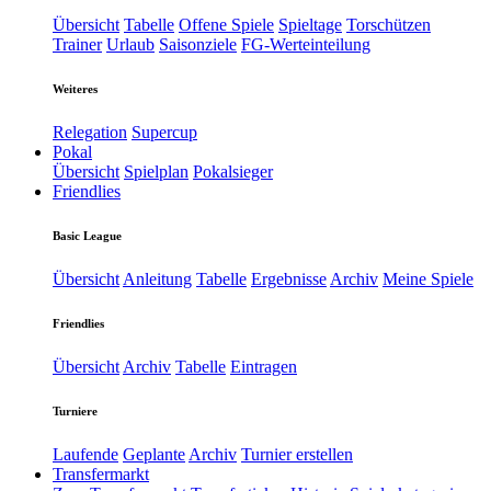
Übersicht
Tabelle
Offene Spiele
Spieltage
Torschützen
Trainer
Urlaub
Saisonziele
FG-Werteinteilung
Weiteres
Relegation
Supercup
Pokal
Übersicht
Spielplan
Pokalsieger
Friendlies
Basic League
Übersicht
Anleitung
Tabelle
Ergebnisse
Archiv
Meine Spiele
Friendlies
Übersicht
Archiv
Tabelle
Eintragen
Turniere
Laufende
Geplante
Archiv
Turnier erstellen
Transfermarkt