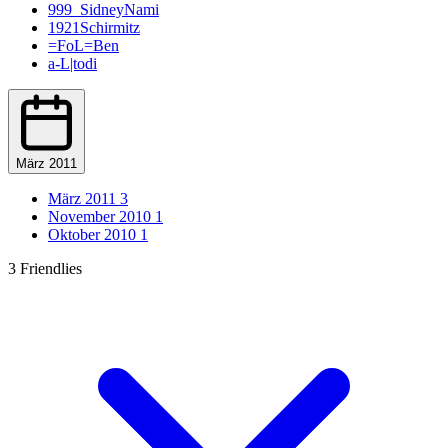
999_SidneyNami
1921Schirmitz
=FoL=Ben
a-L|todi
Aaroan22
abdecker
Acxxis
Acy88
AdamskiFifa09
März 2011
addy
adequade53
März 2011
3
Adi
November 2010
1
Adler Essen
Oktober 2010
1
Adlerträger
Adrian Zralka
3 Friendlies
AFC-Ramos
Afghanenpower
agrohimzui
Aguero27
Ahlener86
aikone
airoxSTAR
airwaver
akedo
akril