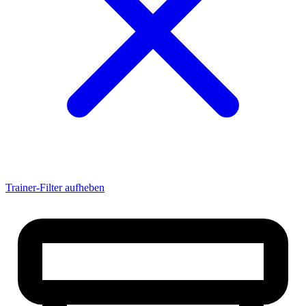
Albadrosse
Albertsossy
Alejandro
alemanne21
alesandro2000
ALEX
Alex071193
Alexander
AlexanderKlett
Alexander Suchy
AlexanderU
AlexanderW
AlexJambeatz
AlexThielmann
aLexX
Trainer-Filter aufheben
alferox
Ali_Mahmahal
Allstar
AlterHaus
altoo
Amateur|Tob
Ambo666
Amelski
Amigo
Amok