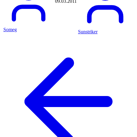
09.03.2011
Axrixanoo
Ayamii
b0rnek05
b0rsch
B1G_4L
Someg
Sunstriker
b3ndinho
Babb
backbone
Badboy
BadBoy1982
Bademeister
badsmile82
Balakov2002
Baller
Ballermann
Ballermann01
Baluu
bam_l33
bananapauli
barkeeper69
Barnimtiger
Baske
basticore
Batibatsch