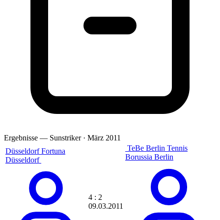
Amup
Ande
Anderson
Andi
Andi69
andi83h
AndiMb83
andiniho
AndRe
Andreas
Andrej Dell
Andy
andy650
andy110186
andyl
Ergebnisse — Sunstriker · März 2011
Angelman99
Angry Unicorn
TeBe Berlin
Tennis
Düsseldorf
Fortuna
Annset7
Borussia Berlin
Düsseldorf
Anoibis
Anselmo
AnthonyGon
Antistatic
4 : 2
AnuBiS
09.03.2011
Apostolos Kountis
Appel2