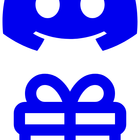
Blacksnake74
Black_Sheep
Blad103
BLade21
Bladefilius
Blatt2
Blaze
bLiKe
Blizzer333
Blokkmonsta
Bloser
Blossi
blow
blue5281
BlueBuddy83
Bluepower
Blur
BobbyCarRacer
BobbyZamora
Bobopritscher
Bochi
Boellerbert
Boeta
Bogoxxl
Bojack