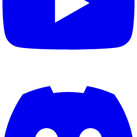
bergsen08
berndschuster
Berschi
Berserker2312
Bert Vel
Besiktas75
Best1980gt
bester221marcel
bestia23
Betzebub
bierteltpogo49
BIGD
BigP4p4M0nk
BigScott
BigSmooth
Billyboy
bimakaay
Binschi0207
Bisco
Björn Detert
BkWm93
Black-T
BlackDevil
Blackdragon
Blackknife