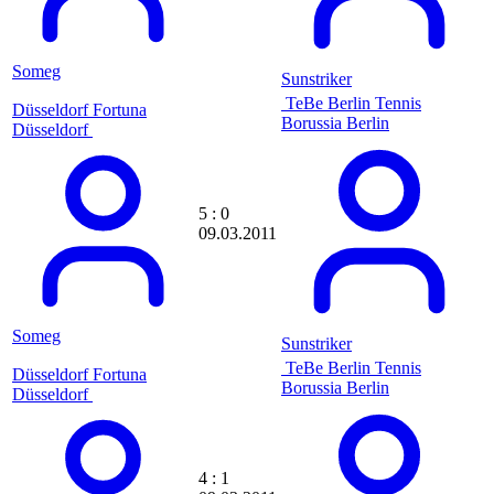
Aproxi
aquisgrana
aramis
Someg
Arbeitstier
Sunstriker
Archi84
TeBe Berlin
Tennis
Düsseldorf
Fortuna
archray
Borussia Berlin
Düsseldorf
Ardonos81
Arenszius
Argi
Arsenallehmi
5 : 0
ArsenalPires
09.03.2011
arsiderene
artur
Ascenteic
asebeikat
Ash2k
Asking Undead
Someg
Sunstriker
asonorm
TeBe Berlin
Tennis
Düsseldorf
atzeholz
Fortuna
Borussia Berlin
Düsseldorf
AudisMausi
audistar
avantasia
awagner
awesome1907
4 : 1
Axrixano