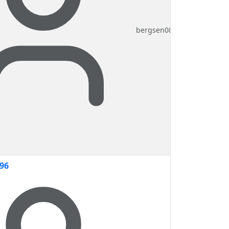
bergsen08
96