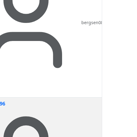
bergsen08
96