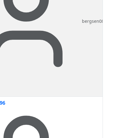
bergsen08
96