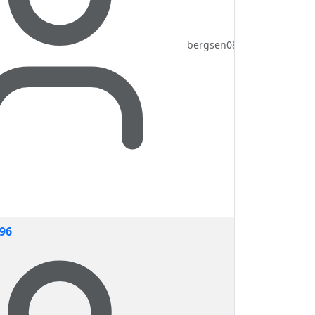
bergsen08
96