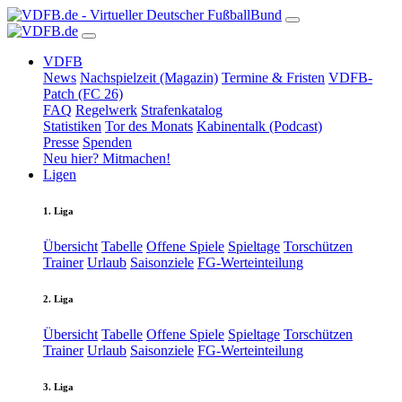
VDFB
News
Nachspielzeit (Magazin)
Termine & Fristen
VDFB-
Patch (FC 26)
FAQ
Regelwerk
Strafenkatalog
Statistiken
Tor des Monats
Kabinentalk (Podcast)
Presse
Spenden
Neu hier? Mitmachen!
Ligen
1. Liga
Übersicht
Tabelle
Offene Spiele
Spieltage
Torschützen
Trainer
Urlaub
Saisonziele
FG-Werteinteilung
2. Liga
Übersicht
Tabelle
Offene Spiele
Spieltage
Torschützen
Trainer
Urlaub
Saisonziele
FG-Werteinteilung
3. Liga