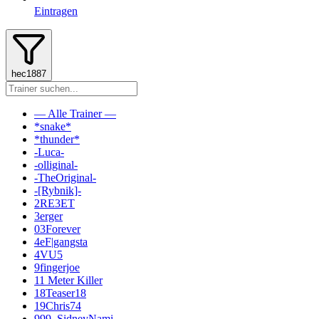
Eintragen
hec1887
— Alle Trainer —
*snake*
*thunder*
-Luca-
-olliginal-
-TheOriginal-
-[Rybnik]-
2RE3ET
3erger
03Forever
4eF|gangsta
4VU5
9fingerjoe
11 Meter Killer
18Teaser18
19Chris74
999_SidneyNami