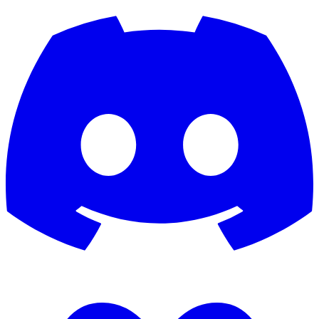
berndschuster
Berschi
Berserker2312
Bert Vel
Besiktas75
Best1980gt
bester221marcel
bestia23
Betzebub
bierteltpogo49
BIGD
BigP4p4M0nk
BigScott
BigSmooth
Billyboy
bimakaay
Binschi0207
Bisco
Björn Detert
BkWm93
Black-T
BlackDevil
Blackdragon
Blackknife
Blacksnake74