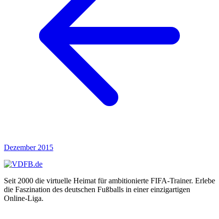
Axrixanoo
Ayamii
b0rnek05
b0rsch
B1G_4L
b3ndinho
Babb
backbone
Badboy
BadBoy1982
Bademeister
badsmile82
Balakov2002
Baller
Ballermann
Ballermann01
Baluu
Dezember 2015
bam_l33
bananapauli
barkeeper69
Barnimtiger
Seit 2000 die virtuelle Heimat für ambitionierte FIFA-Trainer. Erlebe
Baske
die Faszination des deutschen Fußballs in einer einzigartigen
basticore
Online-Liga.
Batibatsch
Batista