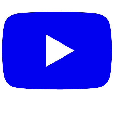
Batu
BaXimuS
BayernFreak
BBSk|xpate
BDFS36
BeaTz
Bebbie
bEcKo
Becks
Begix
Ben2010
Ben6412
benbull
Benji5039
bennaldinho
BENNI
beNNinHo10
Benny1903
Benny_Ni
benschi18
Bentinga
Benwe
Beppo98
Berat_1971
bergsen08