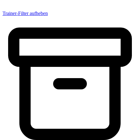
Amup
Ande
Anderson
Trainer-Filter aufheben
Andi
Andi69
andi83h
AndiMb83
andiniho
AndRe
Andreas
Andrej Dell
Andy
andy650
andy110186
andyl
Angelman99
Angry Unicorn
Annset7
Anoibis
Anselmo
AnthonyGon
Antistatic
AnuBiS
Apostolos Kountis
Appel2