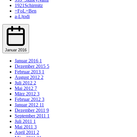
1921Schirmitz
=FoL=Ben
a-L|todi
Aaroan22
abdecker
Acxxis
Acy88
AdamskiFifa09
addy
Januar 2016
adequade53
Adi
Januar 2016
1
Adler Essen
Dezember 2015
5
Adlerträger
Februar 2013
1
Adrian Zralka
August 2012
2
AFC-Ramos
Juli 2012
2
Afghanenpower
Mai 2012
7
agrohimzui
März 2012
3
Aguero27
Februar 2012
3
Ahlener86
Januar 2012
11
aikone
Dezember 2011
9
airoxSTAR
September 2011
1
airwaver
Juli 2011
1
akedo
Mai 2011
3
akril
April 2011
2