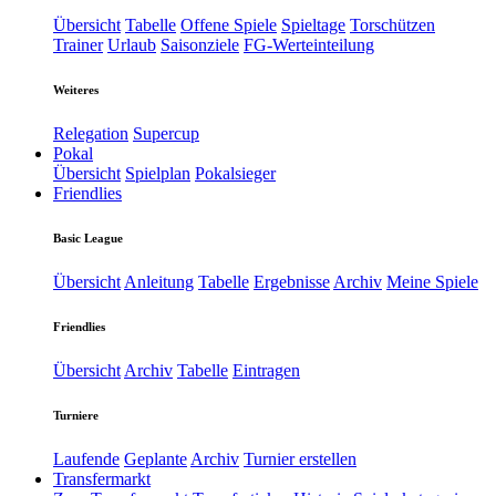
Übersicht
Tabelle
Offene Spiele
Spieltage
Torschützen
Trainer
Urlaub
Saisonziele
FG-Werteinteilung
Weiteres
Relegation
Supercup
Pokal
Übersicht
Spielplan
Pokalsieger
Friendlies
Basic League
Übersicht
Anleitung
Tabelle
Ergebnisse
Archiv
Meine Spiele
Friendlies
Übersicht
Archiv
Tabelle
Eintragen
Turniere
Laufende
Geplante
Archiv
Turnier erstellen
Transfermarkt