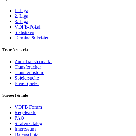
Bomber
Bomber
1. Liga
Bommel
2. Liga
Bommel@DkH
3. Liga
Bong95
VDFB-Pokal
BooPi
Statistiken
Boretti92
Termine & Fristen
Borsch
Borussenfan
Transfermarkt
BorussenLars
Boudratel
Zum Transfermarkt
bougi
Transferticker
Bozonx12
Transferhistorie
BoZzPlAyA
Spielersuche
Brain
Freie Spieler
Brandi2612
BRANDYWINE0
Support & Info
BRANDYWINEO
Brannne
VDFB Forum
Braunschweiger
Regelwerk
Break508
FAQ
Breaker
Strafenkatalog
Bremertorfabrik
Impressum
brian_b
Datenschutz
broken