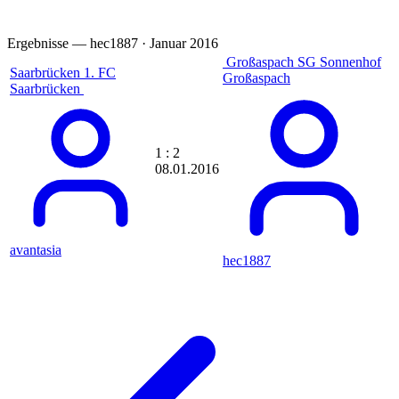
Aproxi
aquisgrana
aramis
Ergebnisse — hec1887 · Januar 2016
Arbeitstier
Großaspach
SG Sonnenhof
Archi84
Saarbrücken
1. FC
Großaspach
archray
Saarbrücken
Ardonos81
Arenszius
Argi
Arsenallehmi
1 : 2
ArsenalPires
08.01.2016
arsiderene
artur
Ascenteic
asebeikat
Ash2k
avantasia
hec1887
Asking Undead
asonorm
atzeholz
AudisMausi
audistar
avantasia
awagner
awesome1907
Axrixano