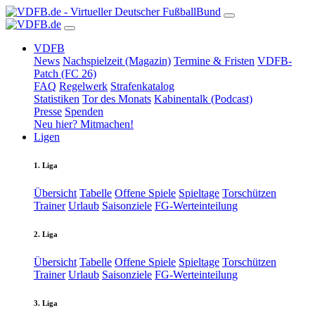
VDFB
News
Nachspielzeit (Magazin)
Termine & Fristen
VDFB-
Patch (FC 26)
FAQ
Regelwerk
Strafenkatalog
Statistiken
Tor des Monats
Kabinentalk (Podcast)
Presse
Spenden
Neu hier? Mitmachen!
Ligen
1. Liga
Übersicht
Tabelle
Offene Spiele
Spieltage
Torschützen
Trainer
Urlaub
Saisonziele
FG-Werteinteilung
2. Liga
Übersicht
Tabelle
Offene Spiele
Spieltage
Torschützen
Trainer
Urlaub
Saisonziele
FG-Werteinteilung
3. Liga