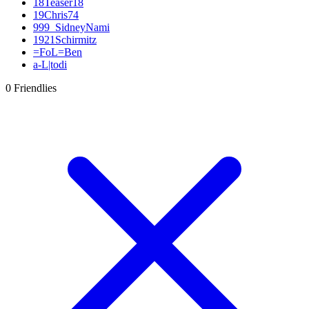
18Teaser18
19Chris74
999_SidneyNami
1921Schirmitz
=FoL=Ben
a-L|todi
Aaroan22
0 Friendlies
abdecker
Acxxis
Acy88
AdamskiFifa09
addy
adequade53
Adi
Adler Essen
Adlerträger
Adrian Zralka
AFC-Ramos
Afghanenpower
agrohimzui
Aguero27
Ahlener86
aikone
airoxSTAR
airwaver