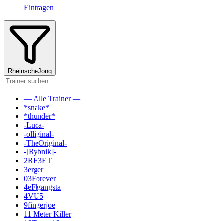
Eintragen
RheinscheJong
— Alle Trainer —
*snake*
*thunder*
-Luca-
-olliginal-
-TheOriginal-
-[Rybnik]-
2RE3ET
3erger
03Forever
4eF|gangsta
4VU5
9fingerjoe
11 Meter Killer