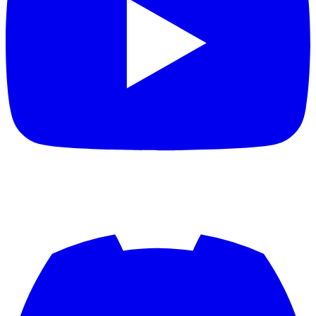
Apostolos Kountis
Appel2
Aproxi
aquisgrana
aramis
Arbeitstier
Archi84
archray
Ardonos81
Arenszius
Argi
Arsenallehmi
ArsenalPires
arsiderene
artur
Ascenteic
asebeikat
Ash2k
Asking Undead
asonorm
atzeholz
AudisMausi
audistar
avantasia
awagner