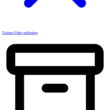
akedo
akril
Albadrosse
Albertsossy
Alejandro
alemanne21
alesandro2000
ALEX
Trainer-Filter aufheben
Alex071193
Alexander
AlexanderKlett
Alexander Suchy
AlexanderU
AlexanderW
AlexJambeatz
AlexThielmann
aLexX
alferox
Ali_Mahmahal
Allstar
AlterHaus
altoo
Amateur|Tob
Ambo666
Amelski