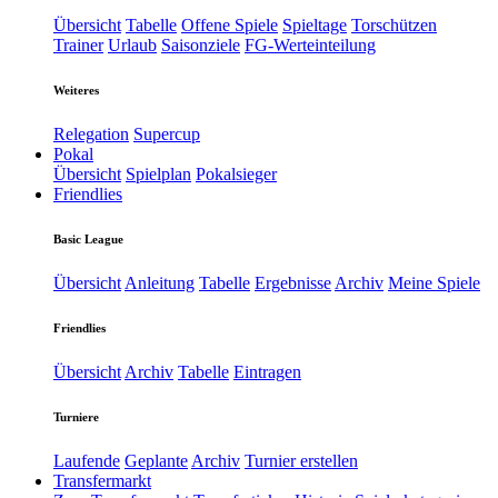
Übersicht
Tabelle
Offene Spiele
Spieltage
Torschützen
Trainer
Urlaub
Saisonziele
FG-Werteinteilung
Weiteres
Relegation
Supercup
Pokal
Übersicht
Spielplan
Pokalsieger
Friendlies
Basic League
Übersicht
Anleitung
Tabelle
Ergebnisse
Archiv
Meine Spiele
Friendlies
Übersicht
Archiv
Tabelle
Eintragen
Turniere
Laufende
Geplante
Archiv
Turnier erstellen
Transfermarkt