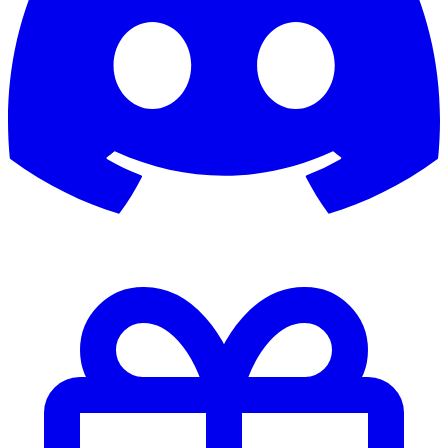
awesome1907
Axrixano
Axrixanoo
Ayamii
b0rnek05
b0rsch
B1G_4L
b3ndinho
Babb
backbone
Badboy
BadBoy1982
Bademeister
badsmile82
Balakov2002
Baller
Ballermann
Ballermann01
Baluu
bam_l33
bananapauli
barkeeper69
Barnimtiger
Baske
basticore