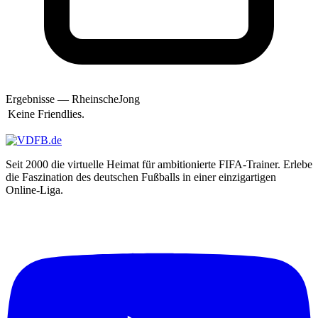
Amigo
Amok
Amup
Ande
Anderson
Andi
Andi69
andi83h
Ergebnisse — RheinscheJong
AndiMb83
Keine Friendlies.
andiniho
AndRe
Andreas
Andrej Dell
Seit 2000 die virtuelle Heimat für ambitionierte FIFA-Trainer. Erlebe
Andy
die Faszination des deutschen Fußballs in einer einzigartigen
andy650
Online-Liga.
andy110186
andyl
Angelman99
Angry Unicorn
Annset7
Anoibis
Anselmo
AnthonyGon
Antistatic
AnuBiS