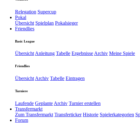
Relegation
Supercup
Pokal
Übersicht
Spielplan
Pokalsieger
Friendlies
Basic League
Übersicht
Anleitung
Tabelle
Ergebnisse
Archiv
Meine Spiele
Friendlies
Übersicht
Archiv
Tabelle
Eintragen
Turniere
Laufende
Geplante
Archiv
Turnier erstellen
Transfermarkt
Zum Transfermarkt
Transferticker
Historie
Spielerkategorien
Sp
Forum