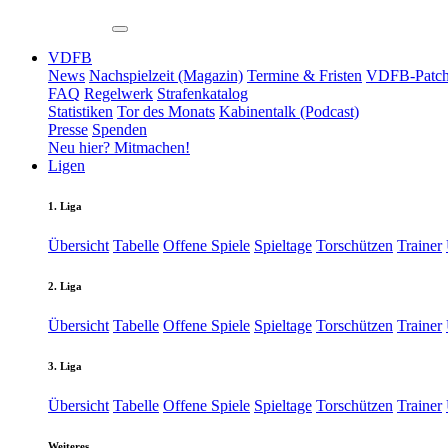
VDFB
News
Nachspielzeit (Magazin)
Termine & Fristen
VDFB-Patch
FAQ
Regelwerk
Strafenkatalog
Statistiken
Tor des Monats
Kabinentalk (Podcast)
Presse
Spenden
Neu hier? Mitmachen!
Ligen
1. Liga
Übersicht
Tabelle
Offene Spiele
Spieltage
Torschützen
Trainer
2. Liga
Übersicht
Tabelle
Offene Spiele
Spieltage
Torschützen
Trainer
3. Liga
Übersicht
Tabelle
Offene Spiele
Spieltage
Torschützen
Trainer
Weiteres