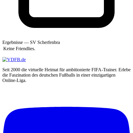
Amelski
Amigo
Amok
Amup
Ande
Anderson
Andi
Andi69
Ergebnisse — SV Scherfenbra
andi83h
Keine Friendlies.
AndiMb83
andiniho
AndRe
Andreas
Seit 2000 die virtuelle Heimat für ambitionierte FIFA-Trainer. Erlebe
Andrej Dell
die Faszination des deutschen Fußballs in einer einzigartigen
Andy
Online-Liga.
andy650
andy110186
andyl
Angelman99
Angry Unicorn
Annset7
Anoibis
Anselmo
AnthonyGon
Antistatic