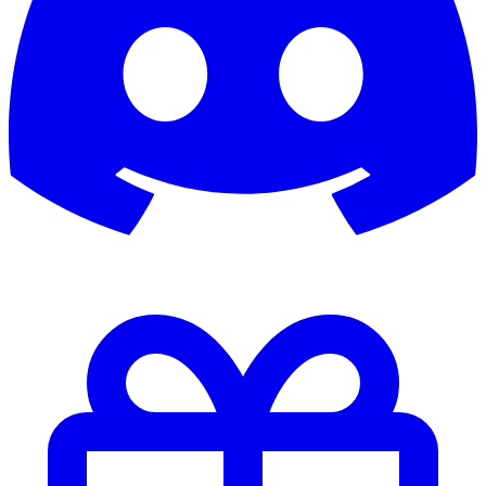
awagner
awesome1907
Axrixano
Axrixanoo
Ayamii
b0rnek05
b0rsch
B1G_4L
b3ndinho
Babb
backbone
Badboy
BadBoy1982
Bademeister
badsmile82
Balakov2002
Baller
Ballermann
Ballermann01
Baluu
bam_l33
bananapauli
barkeeper69
Barnimtiger
Baske