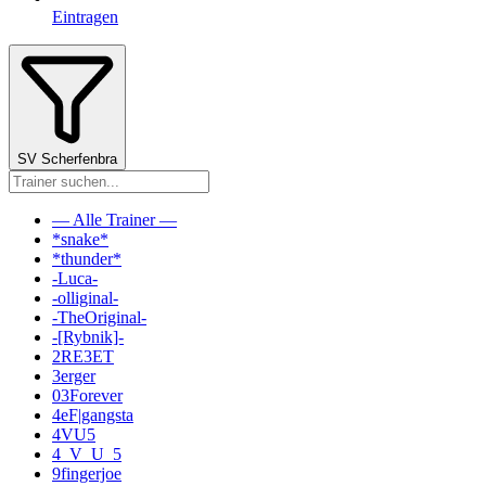
Eintragen
SV Scherfenbra
— Alle Trainer —
*snake*
*thunder*
-Luca-
-olliginal-
-TheOriginal-
-[Rybnik]-
2RE3ET
3erger
03Forever
4eF|gangsta
4VU5
4_V_U_5
9fingerjoe