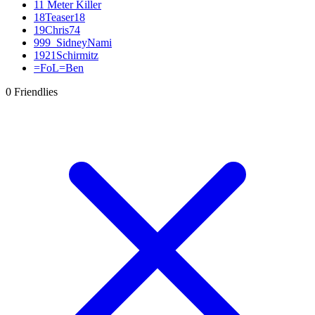
11 Meter Killer
18Teaser18
19Chris74
999_SidneyNami
1921Schirmitz
=FoL=Ben
a-L|todi
0 Friendlies
Aaroan22
abdecker
Acxxis
Acy88
AdamskiFifa09
addy
adequade53
Adi
Adler Essen
Adlerträger
Adrian Zralka
AFC-Ramos
Afghanenpower
agrohimzui
Aguero27
Ahlener86
aikone
airoxSTAR