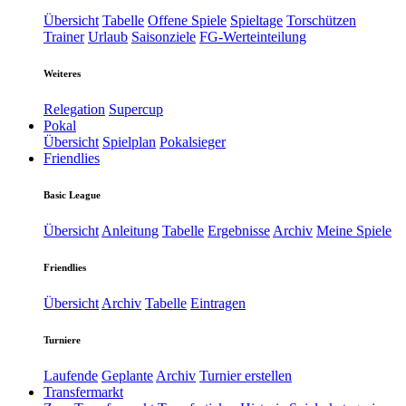
Übersicht
Tabelle
Offene Spiele
Spieltage
Torschützen
Trainer
Urlaub
Saisonziele
FG-Werteinteilung
Weiteres
Relegation
Supercup
Pokal
Übersicht
Spielplan
Pokalsieger
Friendlies
Basic League
Übersicht
Anleitung
Tabelle
Ergebnisse
Archiv
Meine Spiele
Friendlies
Übersicht
Archiv
Tabelle
Eintragen
Turniere
Laufende
Geplante
Archiv
Turnier erstellen
Transfermarkt