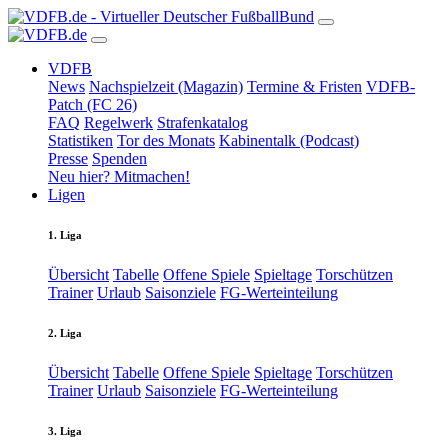
VDFB
News
Nachspielzeit (Magazin)
Termine & Fristen
VDFB-
Patch (FC 26)
FAQ
Regelwerk
Strafenkatalog
Statistiken
Tor des Monats
Kabinentalk (Podcast)
Presse
Spenden
Neu hier? Mitmachen!
Ligen
1. Liga
Übersicht
Tabelle
Offene Spiele
Spieltage
Torschützen
Trainer
Urlaub
Saisonziele
FG-Werteinteilung
2. Liga
Übersicht
Tabelle
Offene Spiele
Spieltage
Torschützen
Trainer
Urlaub
Saisonziele
FG-Werteinteilung
3. Liga