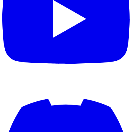
AnuBiS
Apostolos Kountis
Appel2
Aproxi
aquisgrana
aramis
Arbeitstier
Archi84
archray
Ardonos81
Arenszius
Argi
Arsenallehmi
ArsenalPires
arsiderene
artur
Ascenteic
asebeikat
Ash2k
Asking Undead
asonorm
atzeholz
AudisMausi
audistar
avantasia