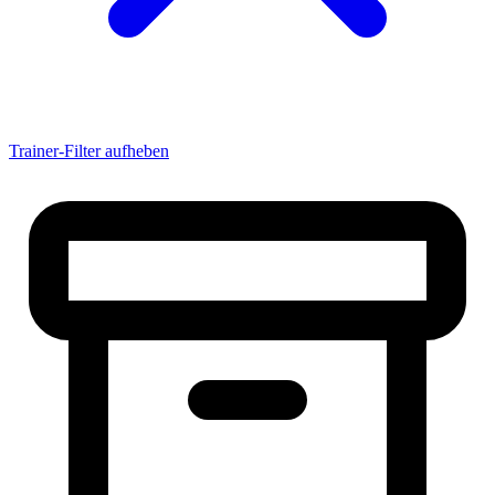
airwaver
akedo
akril
Albadrosse
Albertsossy
Alejandro
alemanne21
alesandro2000
Trainer-Filter aufheben
ALEX
Alex071193
Alexander
AlexanderKlett
Alexander Suchy
AlexanderU
AlexanderW
AlexJambeatz
AlexThielmann
aLexX
alferox
Ali_Mahmahal
Allstar
AlterHaus
altoo
Amateur|Tob
Ambo666