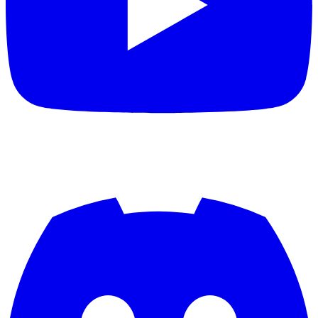
aquisgrana
aramis
Arbeitstier
Archi84
archray
Ardonos81
Arenszius
Argi
Arsenallehmi
ArsenalPires
arsiderene
artur
Ascenteic
asebeikat
Ash2k
Asking Undead
asonorm
atzeholz
AudisMausi
audistar
avantasia
awagner
awesome1907
Axrixano
Axrixanoo