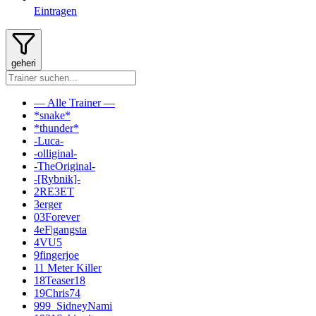
Eintragen
geheri
— Alle Trainer —
*snake*
*thunder*
-Luca-
-olliginal-
-TheOriginal-
-[Rybnik]-
2RE3ET
3erger
03Forever
4eF|gangsta
4VU5
9fingerjoe
11 Meter Killer
18Teaser18
19Chris74
999_SidneyNami