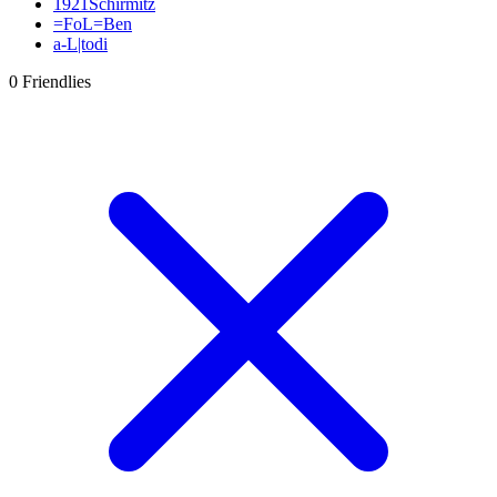
1921Schirmitz
=FoL=Ben
a-L|todi
Aaroan22
0 Friendlies
abdecker
Acxxis
Acy88
AdamskiFifa09
addy
adequade53
Adi
Adler Essen
Adlerträger
Adrian Zralka
AFC-Ramos
Afghanenpower
agrohimzui
Aguero27
Ahlener86
aikone
airoxSTAR
airwaver
akedo
akril
Albadrosse