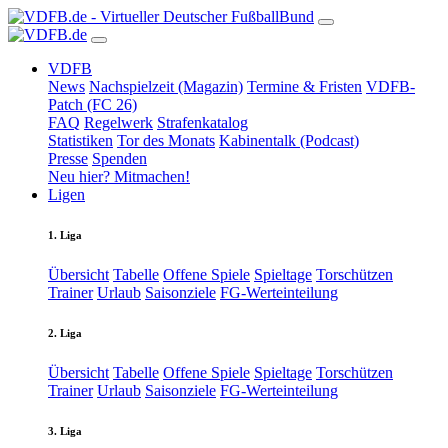
VDFB
News
Nachspielzeit (Magazin)
Termine & Fristen
VDFB-
Patch (FC 26)
FAQ
Regelwerk
Strafenkatalog
Statistiken
Tor des Monats
Kabinentalk (Podcast)
Presse
Spenden
Neu hier? Mitmachen!
Ligen
1. Liga
Übersicht
Tabelle
Offene Spiele
Spieltage
Torschützen
Trainer
Urlaub
Saisonziele
FG-Werteinteilung
2. Liga
Übersicht
Tabelle
Offene Spiele
Spieltage
Torschützen
Trainer
Urlaub
Saisonziele
FG-Werteinteilung
3. Liga