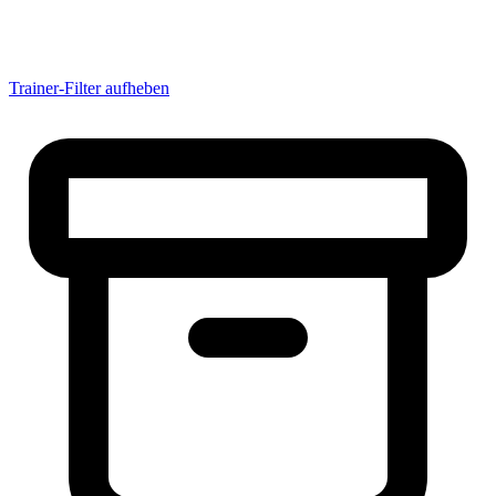
Albertsossy
Alejandro
alemanne21
alesandro2000
ALEX
Trainer-Filter aufheben
Alex071193
Alexander
AlexanderKlett
Alexander Suchy
AlexanderU
AlexanderW
AlexJambeatz
AlexThielmann
aLexX
alferox
Ali_Mahmahal
Allstar
AlterHaus
altoo
Amateur|Tob
Ambo666
Amelski
Amigo
Amok
Amup