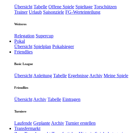
Übersicht
Tabelle
Offene Spiele
Spieltage
Torschützen
Trainer
Urlaub
Saisonziele
FG-Werteinteilung
Weiteres
Relegation
Supercup
Pokal
Übersicht
Spielplan
Pokalsieger
Friendlies
Basic League
Übersicht
Anleitung
Tabelle
Ergebnisse
Archiv
Meine Spiele
Friendlies
Übersicht
Archiv
Tabelle
Eintragen
Turniere
Laufende
Geplante
Archiv
Turnier erstellen
Transfermarkt