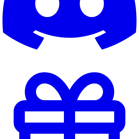
Ayamii
b0rnek05
b0rsch
B1G_4L
b3ndinho
Babb
backbone
Badboy
BadBoy1982
Bademeister
badsmile82
Balakov2002
Baller
Ballermann
Ballermann01
Baluu
bam_l33
bananapauli
barkeeper69
Barnimtiger
Baske
basticore
Batibatsch
Batista
Batu