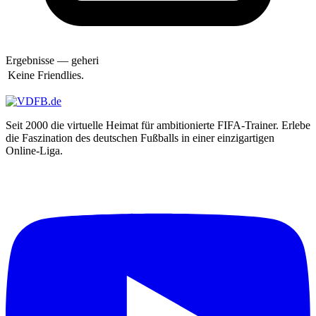
Ande
Anderson
Andi
Andi69
andi83h
Ergebnisse — geheri
AndiMb83
Keine Friendlies.
andiniho
AndRe
Andreas
Andrej Dell
Seit 2000 die virtuelle Heimat für ambitionierte FIFA-Trainer. Erlebe
Andy
die Faszination des deutschen Fußballs in einer einzigartigen
andy650
Online-Liga.
andy110186
andyl
Angelman99
Angry Unicorn
Annset7
Anoibis
Anselmo
AnthonyGon
Antistatic
AnuBiS
Apostolos Kountis
Appel2
Aproxi