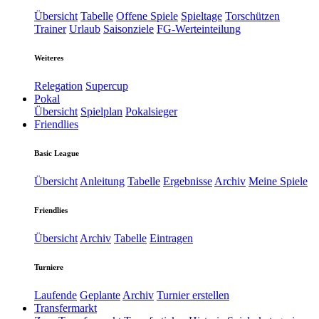
Übersicht
Tabelle
Offene Spiele
Spieltage
Torschützen
Trainer
Urlaub
Saisonziele
FG-Werteinteilung
Weiteres
Relegation
Supercup
Pokal
Übersicht
Spielplan
Pokalsieger
Friendlies
Basic League
Übersicht
Anleitung
Tabelle
Ergebnisse
Archiv
Meine Spiele
Friendlies
Übersicht
Archiv
Tabelle
Eintragen
Turniere
Laufende
Geplante
Archiv
Turnier erstellen
Transfermarkt