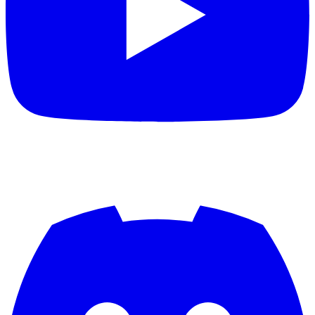
Aproxi
aquisgrana
aramis
Arbeitstier
Archi84
archray
Ardonos81
Arenszius
Argi
Arsenallehmi
ArsenalPires
arsiderene
artur
Ascenteic
asebeikat
Ash2k
Asking Undead
asonorm
atzeholz
AudisMausi
audistar
avantasia
awagner
awesome1907
Axrixano