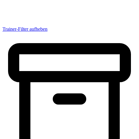
Albadrosse
Albertsossy
Alejandro
alemanne21
alesandro2000
ALEX
Trainer-Filter aufheben
Alex071193
Alexander
AlexanderKlett
Alexander Suchy
AlexanderU
AlexanderW
AlexJambeatz
AlexThielmann
aLexX
alferox
Ali_Mahmahal
Allstar
AlterHaus
altoo
Amateur|Tob
Ambo666
Amelski
Amigo
Amok