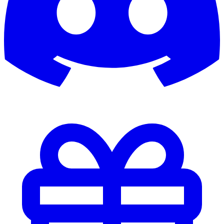
Axrixanoo
Ayamii
b0rnek05
b0rsch
B1G_4L
b3ndinho
Babb
backbone
Badboy
BadBoy1982
Bademeister
badsmile82
Balakov2002
Baller
Ballermann
Ballermann01
Baluu
bam_l33
bananapauli
barkeeper69
Barnimtiger
Baske
basticore
Batibatsch
Batista