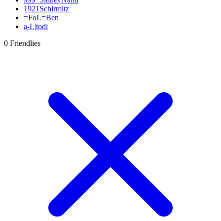
1921Schirmitz
=FoL=Ben
a-L|todi
Aaroan22
0 Friendlies
abdecker
Acxxis
Acy88
AdamskiFifa09
addy
adequade53
Adi
Adler Essen
Adlerträger
Adrian Zralka
AFC-Ramos
Afghanenpower
agrohimzui
Aguero27
Ahlener86
aikone
airoxSTAR
airwaver
akedo
akril