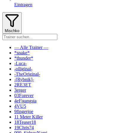
Eintragen
Mischko
— Alle Trainer —
*snake*
*thunder*
-Luca-
-olliginal-
-TheOriginal-
-[Rybnik]-
2RE3ET
3erger
03Forever
4eF|gangsta
4VU5
9fingerjoe
11 Meter Killer
18Teaser18
19Chris74
999_SidneyNami