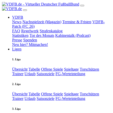
VDFB
News
Nachspielzeit (Magazin)
Termine & Fristen
VDFB-
Patch (FC 26)
FAQ
Regelwerk
Strafenkatalog
Statistiken
Tor des Monats
Kabinentalk (Podcast)
Presse
Spenden
Neu hier? Mitmachen!
Ligen
1. Liga
Übersicht
Tabelle
Offene Spiele
Spieltage
Torschützen
Trainer
Urlaub
Saisonziele
FG-Werteinteilung
2. Liga
Übersicht
Tabelle
Offene Spiele
Spieltage
Torschützen
Trainer
Urlaub
Saisonziele
FG-Werteinteilung
3. Liga