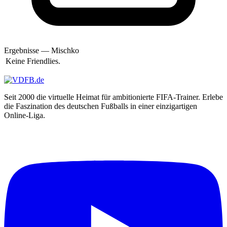
Amup
Ande
Anderson
Andi
Andi69
andi83h
Ergebnisse — Mischko
AndiMb83
Keine Friendlies.
andiniho
AndRe
Andreas
Andrej Dell
Seit 2000 die virtuelle Heimat für ambitionierte FIFA-Trainer. Erlebe
Andy
die Faszination des deutschen Fußballs in einer einzigartigen
andy650
Online-Liga.
andy110186
andyl
Angelman99
Angry Unicorn
Annset7
Anoibis
Anselmo
AnthonyGon
Antistatic
AnuBiS
Apostolos Kountis
Appel2