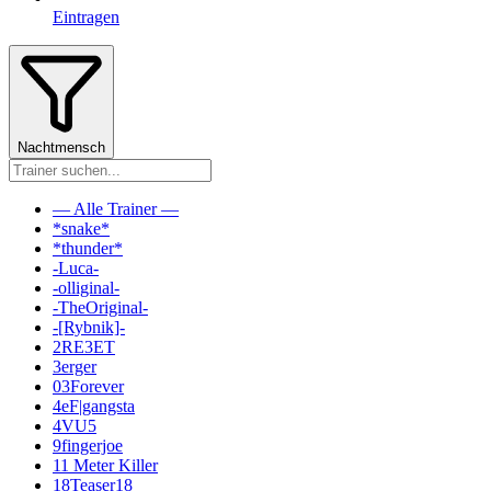
Eintragen
Nachtmensch
— Alle Trainer —
*snake*
*thunder*
-Luca-
-olliginal-
-TheOriginal-
-[Rybnik]-
2RE3ET
3erger
03Forever
4eF|gangsta
4VU5
9fingerjoe
11 Meter Killer
18Teaser18