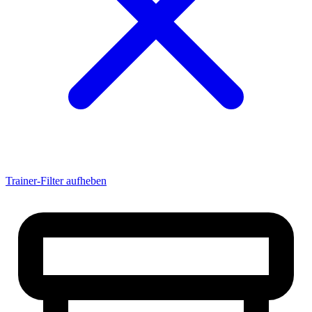
akril
Albadrosse
Albertsossy
Alejandro
alemanne21
alesandro2000
ALEX
Alex071193
Alexander
AlexanderKlett
Alexander Suchy
AlexanderU
AlexanderW
AlexJambeatz
Trainer-Filter aufheben
AlexThielmann
aLexX
alferox
Ali_Mahmahal
Allstar
AlterHaus
altoo
Amateur|Tob
Ambo666
Amelski
Amigo