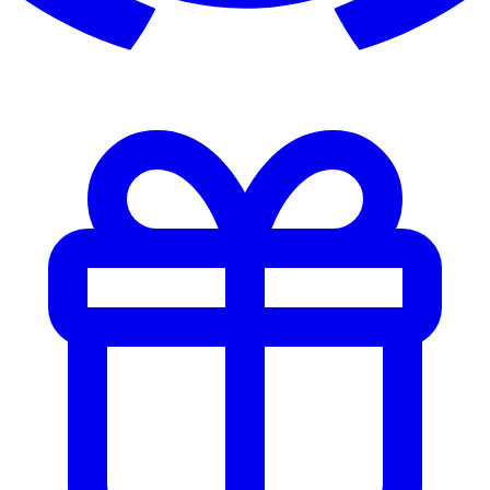
Blackknife
Blacksnake74
Black_Sheep
Blad103
BLade21
Bladefilius
Blatt2
Blaze
bLiKe
Blizzer333
Blokkmonsta
Bloser
Blossi
blow
blue5281
BlueBuddy83
Bluepower
Blur
BobbyCarRacer
BobbyZamora
Bobopritscher
Bochi
Boellerbert
Boeta
Bogoxxl