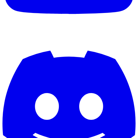
Berat_1971
bergsen08
berndschuster
Berschi
Berserker2312
Bert Vel
Besiktas75
Best1980gt
bester221marcel
bestia23
Betzebub
bierteltpogo49
BIGD
BigP4p4M0nk
BigScott
BigSmooth
Billyboy
bimakaay
Binschi0207
Bisco
Björn Detert
BkWm93
Black-T
BlackDevil
Blackdragon