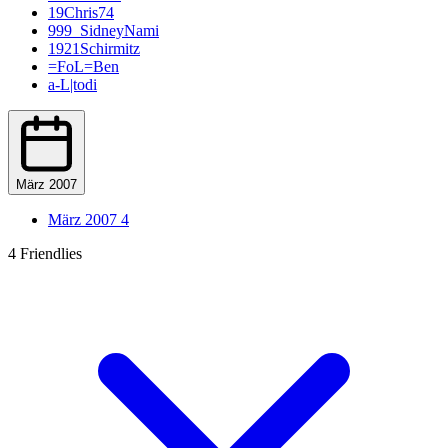
19Chris74
999_SidneyNami
1921Schirmitz
=FoL=Ben
a-L|todi
Aaroan22
abdecker
Acxxis
Acy88
AdamskiFifa09
März 2007
addy
adequade53
März 2007
4
Adi
Adler Essen
4 Friendlies
Adlerträger
Adrian Zralka
AFC-Ramos
Afghanenpower
agrohimzui
Aguero27
Ahlener86
aikone
airoxSTAR
airwaver
akedo