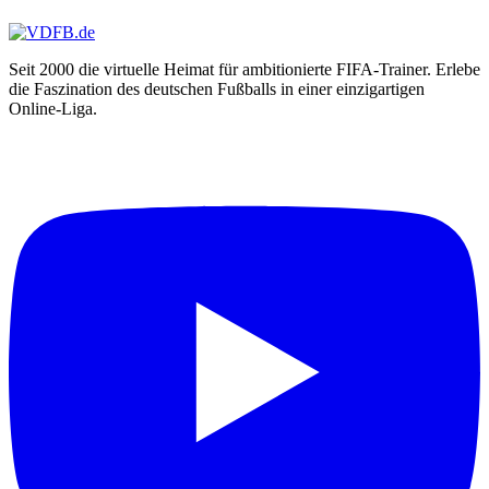
Batibatsch
Batista
Batu
BaXimuS
Seit 2000 die virtuelle Heimat für ambitionierte FIFA-Trainer. Erlebe
BayernFreak
die Faszination des deutschen Fußballs in einer einzigartigen
BBSk|xpate
Online-Liga.
BDFS36
BeaTz
Bebbie
bEcKo
Becks
Begix
Ben2010
Ben6412
benbull
Benji5039
bennaldinho
BENNI
beNNinHo10
Benny1903
Benny_Ni
benschi18
Bentinga
Benwe
Beppo98