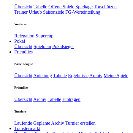
Übersicht
Tabelle
Offene Spiele
Spieltage
Torschützen
Trainer
Urlaub
Saisonziele
FG-Werteinteilung
Weiteres
Relegation
Supercup
Pokal
Übersicht
Spielplan
Pokalsieger
Friendlies
Basic League
Übersicht
Anleitung
Tabelle
Ergebnisse
Archiv
Meine Spiele
Friendlies
Übersicht
Archiv
Tabelle
Eintragen
Turniere
Laufende
Geplante
Archiv
Turnier erstellen
Transfermarkt