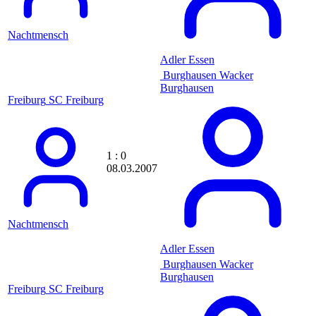
Apostolos Kountis
Appel2
Aproxi
Nachtmensch
aquisgrana
aramis
Adler Essen
Arbeitstier
Burghausen
Wacker
Archi84
Burghausen
archray
Freiburg
SC Freiburg
Ardonos81
Arenszius
Argi
Arsenallehmi
ArsenalPires
1 : 0
arsiderene
08.03.2007
artur
Ascenteic
asebeikat
Ash2k
Nachtmensch
Asking Undead
asonorm
Adler Essen
atzeholz
Burghausen
Wacker
AudisMausi
Burghausen
audistar
Freiburg
SC Freiburg
avantasia
awagner