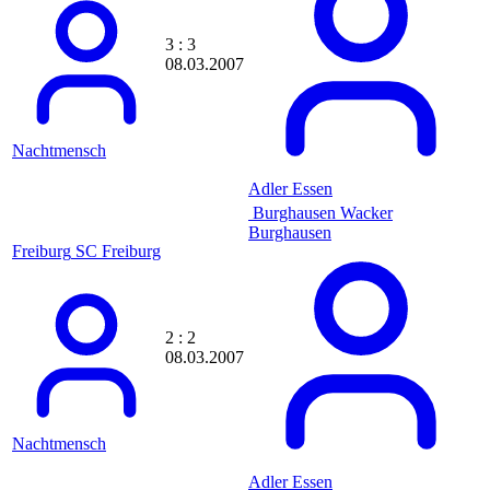
awesome1907
Axrixano
Axrixanoo
3 : 3
Ayamii
08.03.2007
b0rnek05
b0rsch
B1G_4L
b3ndinho
Nachtmensch
Babb
backbone
Adler Essen
Badboy
Burghausen
Wacker
BadBoy1982
Burghausen
Bademeister
Freiburg
SC Freiburg
badsmile82
Balakov2002
Baller
Ballermann
Ballermann01
2 : 2
Baluu
08.03.2007
bam_l33
bananapauli
barkeeper69
Barnimtiger
Nachtmensch
Baske
basticore
Adler Essen