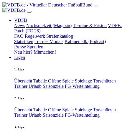
VDFB
News
Nachspielzeit (Magazin)
Termine & Fristen
VDFB-
Patch (FC 26)
FAQ
Regelwerk
Strafenkatalog
Statistiken
Tor des Monats
Kabinentalk (Podcast)
Presse
Spenden
Neu hier? Mitmachen!
Ligen
1. Liga
Übersicht
Tabelle
Offene Spiele
Spieltage
Torschützen
Trainer
Urlaub
Saisonziele
FG-Werteinteilung
2. Liga
Übersicht
Tabelle
Offene Spiele
Spieltage
Torschützen
Trainer
Urlaub
Saisonziele
FG-Werteinteilung
3. Liga