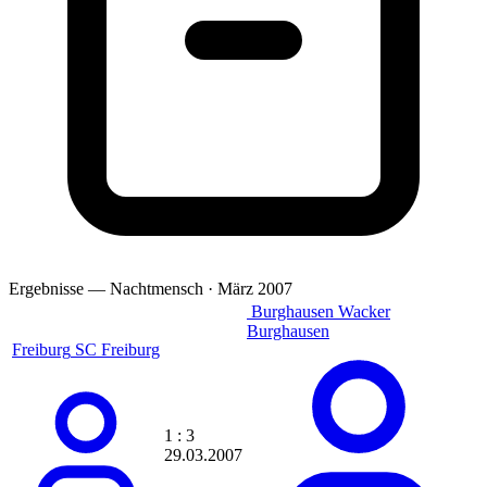
Amok
Amup
Ande
Anderson
Andi
Andi69
andi83h
AndiMb83
andiniho
AndRe
Andreas
Andrej Dell
Andy
andy650
Ergebnisse — Nachtmensch · März 2007
andy110186
andyl
Burghausen
Wacker
Angelman99
Burghausen
Freiburg
SC Freiburg
Angry Unicorn
Annset7
Anoibis
Anselmo
AnthonyGon
1 : 3
Antistatic
29.03.2007
AnuBiS