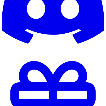
Axrixano
Axrixanoo
Ayamii
b0rnek05
b0rsch
B1G_4L
b3ndinho
Babb
backbone
Badboy
BadBoy1982
Bademeister
badsmile82
Balakov2002
Baller
Ballermann
Ballermann01
Baluu
bam_l33
bananapauli
barkeeper69
Barnimtiger
Baske
basticore
Batibatsch