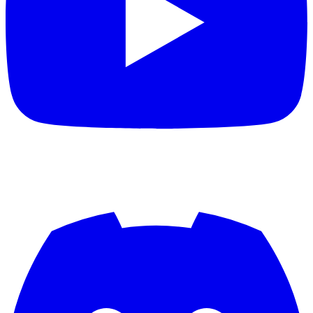
Aproxi
aquisgrana
aramis
Arbeitstier
Archi84
archray
Ardonos81
Arenszius
Argi
Arsenallehmi
ArsenalPires
arsiderene
artur
Ascenteic
asebeikat
Ash2k
Asking Undead
asonorm
atzeholz
AudisMausi
audistar
avantasia
awagner
awesome1907