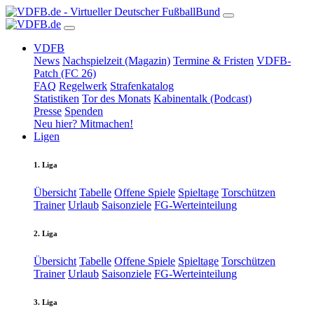
VDFB
News
Nachspielzeit (Magazin)
Termine & Fristen
VDFB-
Patch (FC 26)
FAQ
Regelwerk
Strafenkatalog
Statistiken
Tor des Monats
Kabinentalk (Podcast)
Presse
Spenden
Neu hier? Mitmachen!
Ligen
1. Liga
Übersicht
Tabelle
Offene Spiele
Spieltage
Torschützen
Trainer
Urlaub
Saisonziele
FG-Werteinteilung
2. Liga
Übersicht
Tabelle
Offene Spiele
Spieltage
Torschützen
Trainer
Urlaub
Saisonziele
FG-Werteinteilung
3. Liga