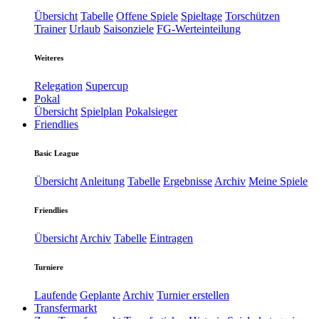
Übersicht
Tabelle
Offene Spiele
Spieltage
Torschützen
Trainer
Urlaub
Saisonziele
FG-Werteinteilung
Weiteres
Relegation
Supercup
Pokal
Übersicht
Spielplan
Pokalsieger
Friendlies
Basic League
Übersicht
Anleitung
Tabelle
Ergebnisse
Archiv
Meine Spiele
Friendlies
Übersicht
Archiv
Tabelle
Eintragen
Turniere
Laufende
Geplante
Archiv
Turnier erstellen
Transfermarkt