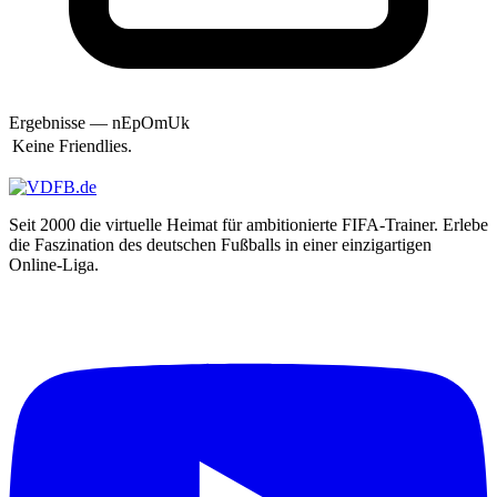
Amup
Ande
Anderson
Andi
Andi69
andi83h
Ergebnisse — nEpOmUk
AndiMb83
Keine Friendlies.
andiniho
AndRe
Andreas
Andrej Dell
Seit 2000 die virtuelle Heimat für ambitionierte FIFA-Trainer. Erlebe
Andy
die Faszination des deutschen Fußballs in einer einzigartigen
andy650
Online-Liga.
andy110186
andyl
Angelman99
Angry Unicorn
Annset7
Anoibis
Anselmo
AnthonyGon
Antistatic
AnuBiS
Apostolos Kountis
Appel2