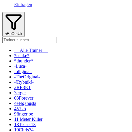
Eintragen
nEpOmUk
— Alle Trainer —
*snake*
*thunder*
-Luca-
-olliginal-
-TheOriginal-
-[Rybnik]-
2RE3ET
3erger
03Forever
4eF|gangsta
4VU5
9fingerjoe
11 Meter Killer
18Teaser18
19Chris74