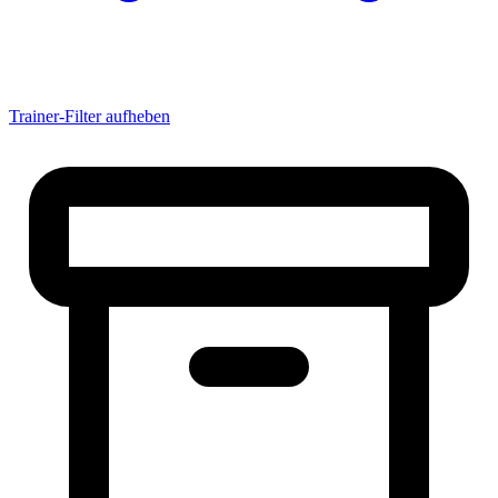
Albadrosse
Albertsossy
Alejandro
alemanne21
alesandro2000
ALEX
Trainer-Filter aufheben
Alex071193
Alexander
AlexanderKlett
Alexander Suchy
AlexanderU
AlexanderW
AlexJambeatz
AlexThielmann
aLexX
alferox
Ali_Mahmahal
Allstar
AlterHaus
altoo
Amateur|Tob
Ambo666
Amelski
Amigo
Amok