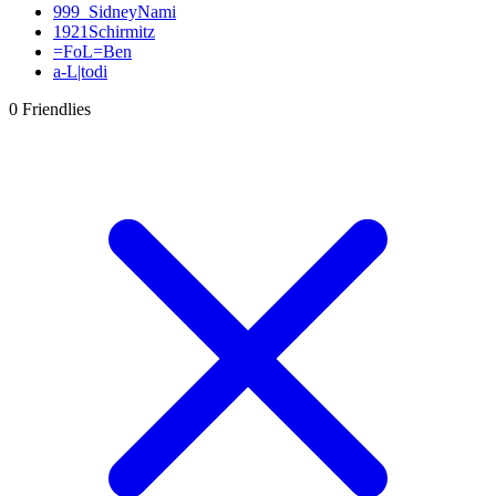
999_SidneyNami
1921Schirmitz
=FoL=Ben
a-L|todi
Aaroan22
0 Friendlies
abdecker
Acxxis
Acy88
AdamskiFifa09
addy
adequade53
Adi
Adler Essen
Adlerträger
Adrian Zralka
AFC-Ramos
Afghanenpower
agrohimzui
Aguero27
Ahlener86
aikone
airoxSTAR
airwaver
akedo
akril