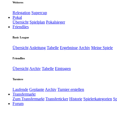
Weiteres
Relegation
Supercup
Pokal
Übersicht
Spielplan
Pokalsieger
Friendlies
Basic League
Übersicht
Anleitung
Tabelle
Ergebnisse
Archiv
Meine Spiele
Friendlies
Übersicht
Archiv
Tabelle
Eintragen
Turniere
Laufende
Geplante
Archiv
Turnier erstellen
Transfermarkt
Zum Transfermarkt
Transferticker
Historie
Spielerkategorien
Sp
Forum