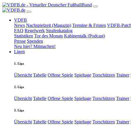
VDFB
News
Nachspielzeit (Magazin)
Termine & Fristen
VDFB-Patch
FAQ
Regelwerk
Strafenkatalog
Statistiken
Tor des Monats
Kabinentalk (Podcast)
Presse
Spenden
Neu hier? Mitmachen!
Ligen
1. Liga
Übersicht
Tabelle
Offene Spiele
Spieltage
Torschützen
Trainer
2. Liga
Übersicht
Tabelle
Offene Spiele
Spieltage
Torschützen
Trainer
3. Liga
Übersicht
Tabelle
Offene Spiele
Spieltage
Torschützen
Trainer