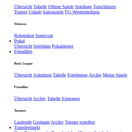
Übersicht
Tabelle
Offene Spiele
Spieltage
Torschützen
Trainer
Urlaub
Saisonziele
FG-Werteinteilung
Weiteres
Relegation
Supercup
Pokal
Übersicht
Spielplan
Pokalsieger
Friendlies
Basic League
Übersicht
Anleitung
Tabelle
Ergebnisse
Archiv
Meine Spiele
Friendlies
Übersicht
Archiv
Tabelle
Eintragen
Turniere
Laufende
Geplante
Archiv
Turnier erstellen
Transfermarkt