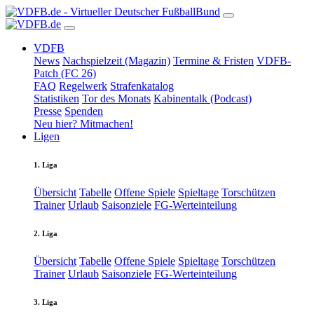
VDFB
News
Nachspielzeit (Magazin)
Termine & Fristen
VDFB-
Patch (FC 26)
FAQ
Regelwerk
Strafenkatalog
Statistiken
Tor des Monats
Kabinentalk (Podcast)
Presse
Spenden
Neu hier? Mitmachen!
Ligen
1. Liga
Übersicht
Tabelle
Offene Spiele
Spieltage
Torschützen
Trainer
Urlaub
Saisonziele
FG-Werteinteilung
2. Liga
Übersicht
Tabelle
Offene Spiele
Spieltage
Torschützen
Trainer
Urlaub
Saisonziele
FG-Werteinteilung
3. Liga