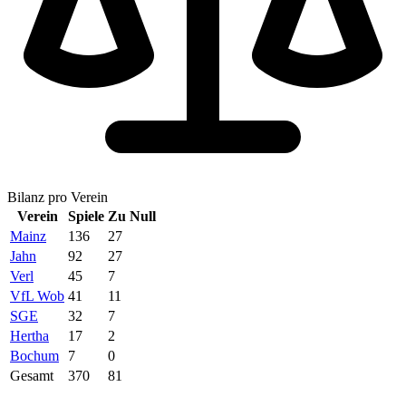
Bilanz pro Verein
Verein
Spiele
Zu Null
Mainz
136
27
Jahn
92
27
Verl
45
7
VfL Wob
41
11
SGE
32
7
Hertha
17
2
Bochum
7
0
Gesamt
370
81