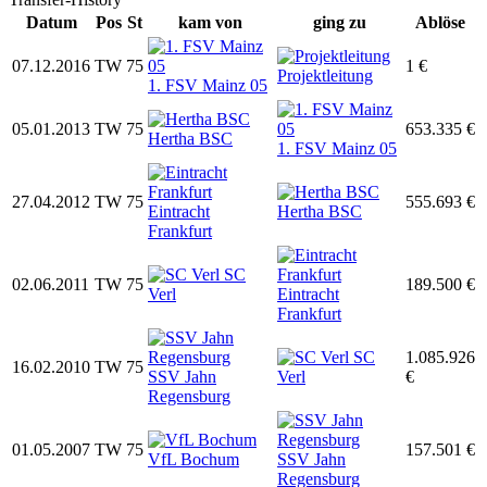
Datum
Pos
St
kam von
ging zu
Ablöse
07.12.2016
TW
75
1 €
Projektleitung
1. FSV Mainz 05
05.01.2013
TW
75
653.335 €
Hertha BSC
1. FSV Mainz 05
27.04.2012
TW
75
555.693 €
Eintracht
Hertha BSC
Frankfurt
SC
02.06.2011
TW
75
189.500 €
Verl
Eintracht
Frankfurt
SC
1.085.926
16.02.2010
TW
75
SSV Jahn
Verl
€
Regensburg
01.05.2007
TW
75
157.501 €
VfL Bochum
SSV Jahn
Regensburg