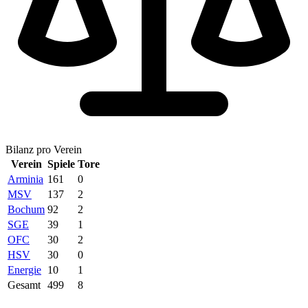
Bilanz pro Verein
Verein
Spiele
Tore
Arminia
161
0
MSV
137
2
Bochum
92
2
SGE
39
1
OFC
30
2
HSV
30
0
Energie
10
1
Gesamt
499
8