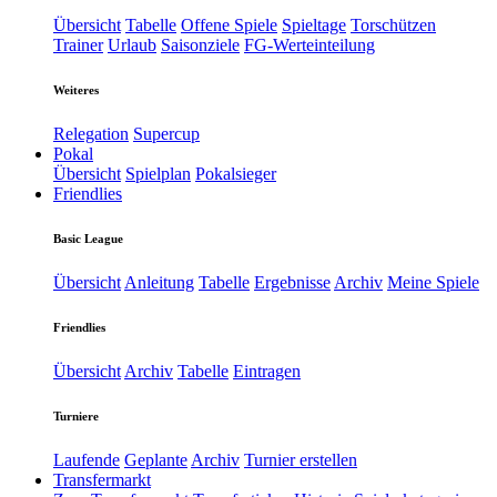
Übersicht
Tabelle
Offene Spiele
Spieltage
Torschützen
Trainer
Urlaub
Saisonziele
FG-Werteinteilung
Weiteres
Relegation
Supercup
Pokal
Übersicht
Spielplan
Pokalsieger
Friendlies
Basic League
Übersicht
Anleitung
Tabelle
Ergebnisse
Archiv
Meine Spiele
Friendlies
Übersicht
Archiv
Tabelle
Eintragen
Turniere
Laufende
Geplante
Archiv
Turnier erstellen
Transfermarkt