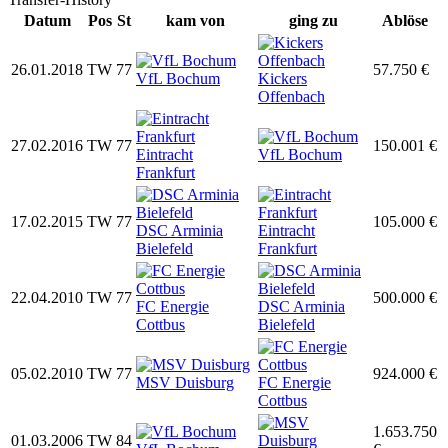
Datum
Pos
St
kam von
ging zu
Ablöse
26.01.2018
TW
77
57.750 €
VfL Bochum
Kickers
Offenbach
27.02.2016
TW
77
150.001 €
Eintracht
VfL Bochum
Frankfurt
17.02.2015
TW
77
105.000 €
DSC Arminia
Eintracht
Bielefeld
Frankfurt
22.04.2010
TW
77
500.000 €
FC Energie
DSC Arminia
Cottbus
Bielefeld
05.02.2010
TW
77
924.000 €
MSV Duisburg
FC Energie
Cottbus
1.653.750
01.03.2006
TW
84