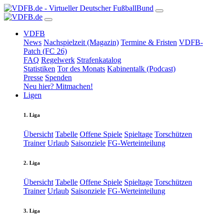
VDFB
News
Nachspielzeit (Magazin)
Termine & Fristen
VDFB-
Patch (FC 26)
FAQ
Regelwerk
Strafenkatalog
Statistiken
Tor des Monats
Kabinentalk (Podcast)
Presse
Spenden
Neu hier? Mitmachen!
Ligen
1. Liga
Übersicht
Tabelle
Offene Spiele
Spieltage
Torschützen
Trainer
Urlaub
Saisonziele
FG-Werteinteilung
2. Liga
Übersicht
Tabelle
Offene Spiele
Spieltage
Torschützen
Trainer
Urlaub
Saisonziele
FG-Werteinteilung
3. Liga