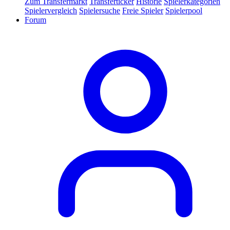
Zum Transfermarkt
Transferticker
Historie
Spielerkategorien
Spielervergleich
Spielersuche
Freie Spieler
Spielerpool
Forum