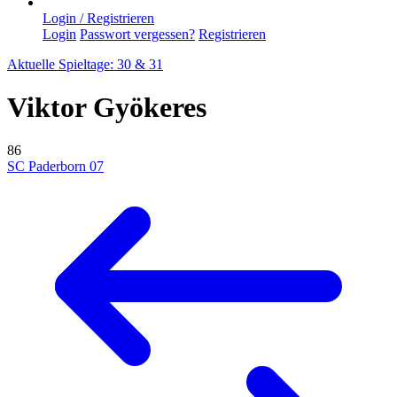
Login / Registrieren
Login
Passwort vergessen?
Registrieren
Aktuelle Spieltage: 30 & 31
Viktor Gyökeres
86
SC Paderborn 07