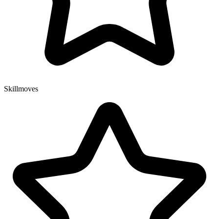
Skillmoves