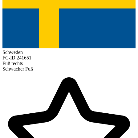
Schweden
FC-ID
241651
Fuß
rechts
Schwacher Fuß