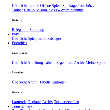
Übersicht
Tabelle
Offene Spiele
Spieltage
Torschützen
Trainer
Urlaub
Saisonziele
FG-Werteinteilung
Weiteres
Relegation
Supercup
Pokal
Übersicht
Spielplan
Pokalsieger
Friendlies
Basic League
Übersicht
Anleitung
Tabelle
Ergebnisse
Archiv
Meine Spiele
Friendlies
Übersicht
Archiv
Tabelle
Eintragen
Turniere
Laufende
Geplante
Archiv
Turnier erstellen
Transfermarkt