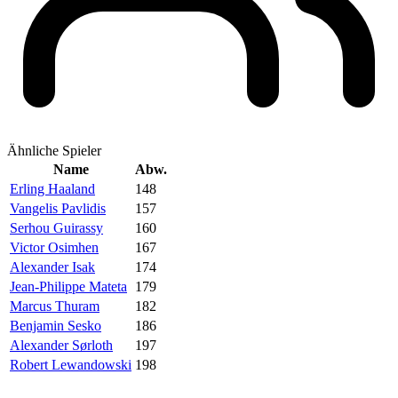
Ähnliche Spieler
Name
Abw.
Erling Haaland
148
Vangelis Pavlidis
157
Serhou Guirassy
160
Victor Osimhen
167
Alexander Isak
174
Jean-Philippe Mateta
179
Marcus Thuram
182
Benjamin Sesko
186
Alexander Sørloth
197
Robert Lewandowski
198