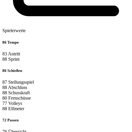
Spielerwerte
86
Tempo
83
Antritt
88
Sprint
86
Schießen
87
Stellungsspiel
88
Abschluss
88
Schusskraft
80
Fernschüsse
77
Volleys
88
Elfmeter
72
Passen
76
Übersicht