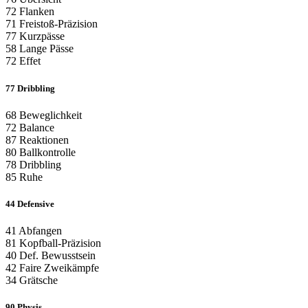
72
Flanken
71
Freistoß-Präzision
77
Kurzpässe
58
Lange Pässe
72
Effet
77
Dribbling
68
Beweglichkeit
72
Balance
87
Reaktionen
80
Ballkontrolle
78
Dribbling
85
Ruhe
44
Defensive
41
Abfangen
81
Kopfball-Präzision
40
Def. Bewusstsein
42
Faire Zweikämpfe
34
Grätsche
90
Physis