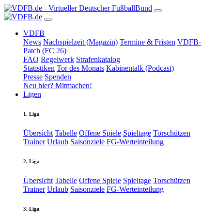
VDFB
News
Nachspielzeit (Magazin)
Termine & Fristen
VDFB-
Patch (FC 26)
FAQ
Regelwerk
Strafenkatalog
Statistiken
Tor des Monats
Kabinentalk (Podcast)
Presse
Spenden
Neu hier? Mitmachen!
Ligen
1. Liga
Übersicht
Tabelle
Offene Spiele
Spieltage
Torschützen
Trainer
Urlaub
Saisonziele
FG-Werteinteilung
2. Liga
Übersicht
Tabelle
Offene Spiele
Spieltage
Torschützen
Trainer
Urlaub
Saisonziele
FG-Werteinteilung
3. Liga