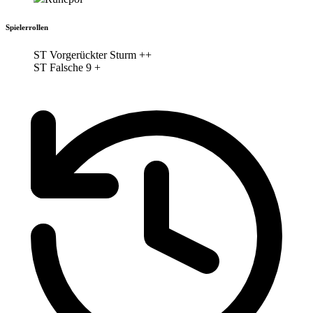
Spielerrollen
ST
Vorgerückter Sturm
++
ST
Falsche 9
+