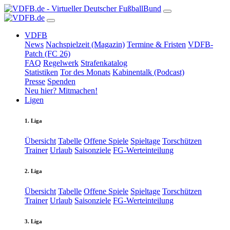
VDFB
News
Nachspielzeit (Magazin)
Termine & Fristen
VDFB-
Patch (FC 26)
FAQ
Regelwerk
Strafenkatalog
Statistiken
Tor des Monats
Kabinentalk (Podcast)
Presse
Spenden
Neu hier? Mitmachen!
Ligen
1. Liga
Übersicht
Tabelle
Offene Spiele
Spieltage
Torschützen
Trainer
Urlaub
Saisonziele
FG-Werteinteilung
2. Liga
Übersicht
Tabelle
Offene Spiele
Spieltage
Torschützen
Trainer
Urlaub
Saisonziele
FG-Werteinteilung
3. Liga