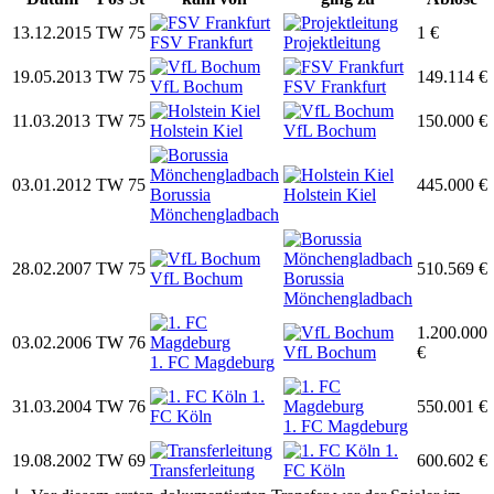
13.12.2015
TW
75
1 €
FSV Frankfurt
Projektleitung
19.05.2013
TW
75
149.114 €
VfL Bochum
FSV Frankfurt
11.03.2013
TW
75
150.000 €
Holstein Kiel
VfL Bochum
03.01.2012
TW
75
445.000 €
Borussia
Holstein Kiel
Mönchengladbach
28.02.2007
TW
75
510.569 €
VfL Bochum
Borussia
Mönchengladbach
1.200.000
03.02.2006
TW
76
VfL Bochum
€
1. FC Magdeburg
1.
31.03.2004
TW
76
550.001 €
FC Köln
1. FC Magdeburg
1.
19.08.2002
TW
69
600.602 €
Transferleitung
FC Köln