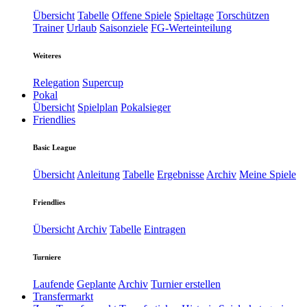
Übersicht
Tabelle
Offene Spiele
Spieltage
Torschützen
Trainer
Urlaub
Saisonziele
FG-Werteinteilung
Weiteres
Relegation
Supercup
Pokal
Übersicht
Spielplan
Pokalsieger
Friendlies
Basic League
Übersicht
Anleitung
Tabelle
Ergebnisse
Archiv
Meine Spiele
Friendlies
Übersicht
Archiv
Tabelle
Eintragen
Turniere
Laufende
Geplante
Archiv
Turnier erstellen
Transfermarkt