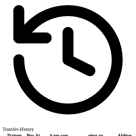
Transfer-History
Datum
Pos
St
kam von
ging zu
Ablöse