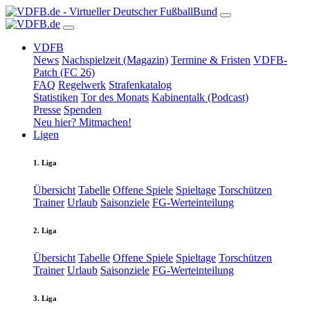
VDFB
News
Nachspielzeit (Magazin)
Termine & Fristen
VDFB-
Patch (FC 26)
FAQ
Regelwerk
Strafenkatalog
Statistiken
Tor des Monats
Kabinentalk (Podcast)
Presse
Spenden
Neu hier? Mitmachen!
Ligen
1. Liga
Übersicht
Tabelle
Offene Spiele
Spieltage
Torschützen
Trainer
Urlaub
Saisonziele
FG-Werteinteilung
2. Liga
Übersicht
Tabelle
Offene Spiele
Spieltage
Torschützen
Trainer
Urlaub
Saisonziele
FG-Werteinteilung
3. Liga