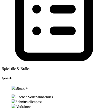
Spielstile & Rollen
Spielstile
Block +
Flacher Vollspannschuss
Schnittstellenpass
Abdrängen