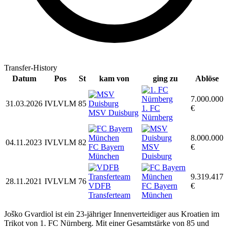
Transfer-History
Datum
Pos
St
kam von
ging zu
Ablöse
7.000.000
31.03.2026
IV
LV
LM
85
1. FC
€
MSV Duisburg
Nürnberg
8.000.000
04.11.2023
IV
LV
LM
82
FC Bayern
MSV
€
München
Duisburg
9.319.417
28.11.2021
IV
LV
LM
76
VDFB
FC Bayern
€
Transferteam
München
Joško Gvardiol ist ein 23-jähriger Innenverteidiger aus Kroatien im
Trikot von 1. FC Nürnberg. Mit einer Gesamtstärke von 85 und