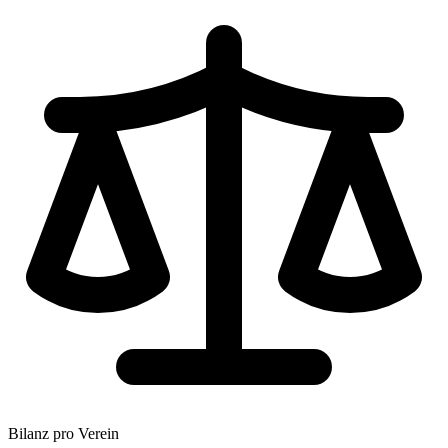
Bilanz pro Verein