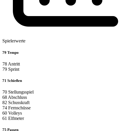
Spielerwerte
79
Tempo
78
Antritt
79
Sprint
71
Schießen
70
Stellungsspiel
68
Abschluss
82
Schusskraft
74
Fernschüsse
60
Volleys
61
Elfmeter
75
Passen