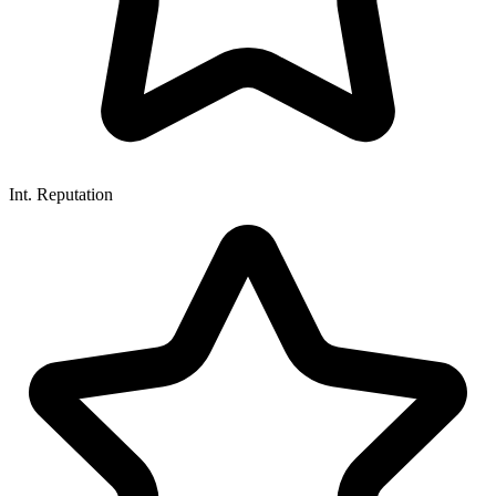
Int. Reputation