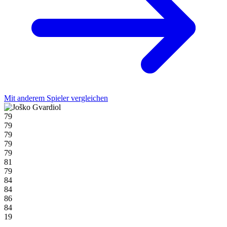
Mit anderem Spieler vergleichen
79
79
79
79
79
81
79
84
84
86
84
19