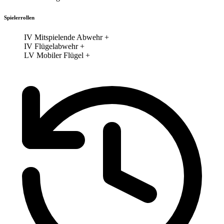
Spielerrollen
IV
Mitspielende Abwehr
+
IV
Flügelabwehr
+
LV
Mobiler Flügel
+