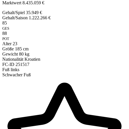
Marktwert
8.435.059 €
Gehalt/Spiel
35.949 €
Gehalt/Saison
1.222.266 €
85
GES
88
POT
Alter
23
Größe
185 cm
Gewicht
80 kg
Nationalität
Kroatien
FC-ID
251517
Fuß
links
Schwacher Fuß