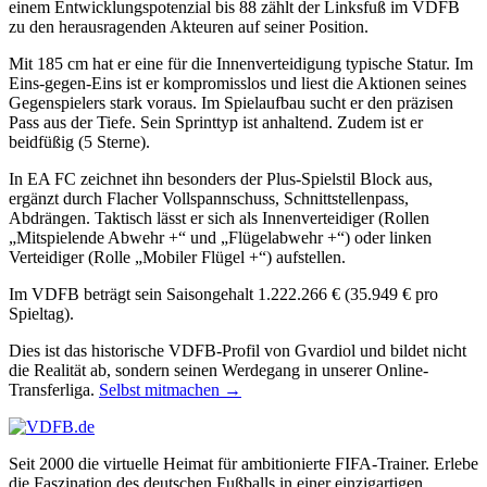
einem Entwicklungspotenzial bis 88 zählt der Linksfuß im VDFB
zu den herausragenden Akteuren auf seiner Position.
Mit 185 cm hat er eine für die Innenverteidigung typische Statur. Im
Eins-gegen-Eins ist er kompromisslos und liest die Aktionen seines
Gegenspielers stark voraus. Im Spielaufbau sucht er den präzisen
Pass aus der Tiefe. Sein Sprinttyp ist anhaltend. Zudem ist er
beidfüßig (5 Sterne).
In EA FC zeichnet ihn besonders der Plus-Spielstil Block aus,
ergänzt durch Flacher Vollspannschuss, Schnittstellenpass,
Abdrängen. Taktisch lässt er sich als Innenverteidiger (Rollen
„Mitspielende Abwehr +“ und „Flügelabwehr +“) oder linken
Verteidiger (Rolle „Mobiler Flügel +“) aufstellen.
Im VDFB beträgt sein Saisongehalt 1.222.266 € (35.949 € pro
Spieltag).
Dies ist das historische VDFB-Profil von Gvardiol und bildet nicht
die Realität ab, sondern seinen Werdegang in unserer Online-
Transferliga.
Selbst mitmachen →
Seit 2000 die virtuelle Heimat für ambitionierte FIFA-Trainer. Erlebe
die Faszination des deutschen Fußballs in einer einzigartigen