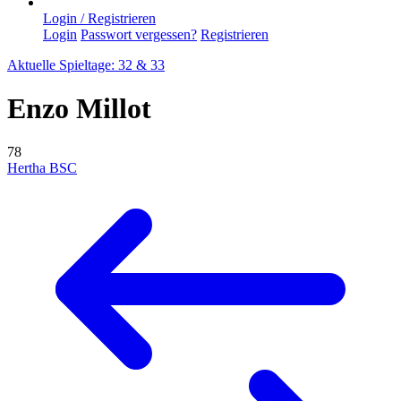
Login / Registrieren
Login
Passwort vergessen?
Registrieren
Aktuelle Spieltage: 32 & 33
Enzo Millot
78
Hertha BSC