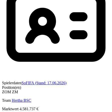
Spielerdaten
SoFIFA (Stand: 17.06.2026)
Position(en)
ZOM
ZM
Team
Hertha BSC
Marktwert
4.581.737 €