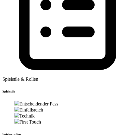
Spielstile & Rollen
Spielstile
Entscheidender Pass
Einfallsreich
Technik
First Touch
Spielerrollen