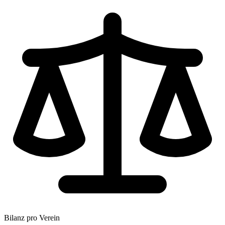
Bilanz pro Verein