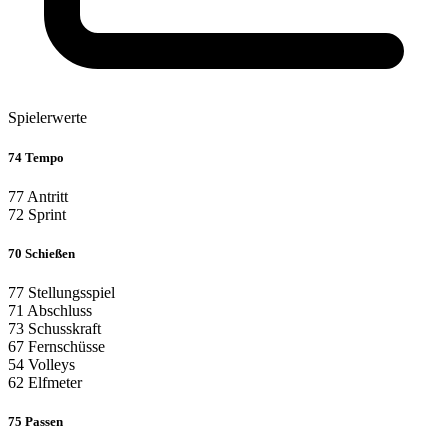
Spielerwerte
74
Tempo
77
Antritt
72
Sprint
70
Schießen
77
Stellungsspiel
71
Abschluss
73
Schusskraft
67
Fernschüsse
54
Volleys
62
Elfmeter
75
Passen