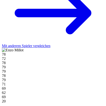
Mit anderem Spieler vergleichen
78
72
78
79
79
78
79
71
69
62
69
20