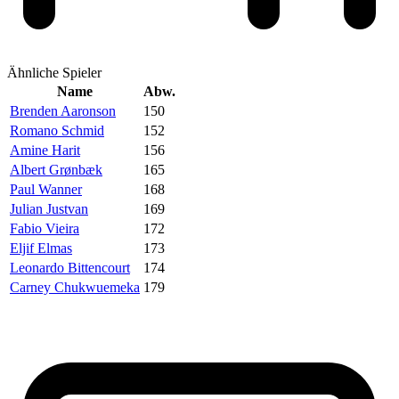
Ähnliche Spieler
Name
Abw.
Brenden Aaronson
150
Romano Schmid
152
Amine Harit
156
Albert Grønbæk
165
Paul Wanner
168
Julian Justvan
169
Fabio Vieira
172
Eljif Elmas
173
Leonardo Bittencourt
174
Carney Chukwuemeka
179