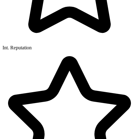
Int. Reputation