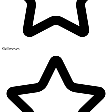
Skillmoves