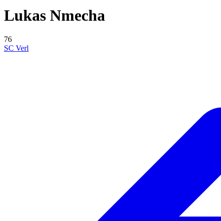
Lukas Nmecha
76
SC Verl