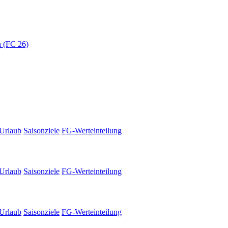
 (FC 26)
Urlaub
Saisonziele
FG-Werteinteilung
Urlaub
Saisonziele
FG-Werteinteilung
Urlaub
Saisonziele
FG-Werteinteilung