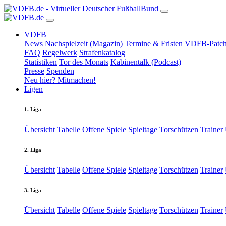
VDFB
News
Nachspielzeit (Magazin)
Termine & Fristen
VDFB-Patch
FAQ
Regelwerk
Strafenkatalog
Statistiken
Tor des Monats
Kabinentalk (Podcast)
Presse
Spenden
Neu hier? Mitmachen!
Ligen
1. Liga
Übersicht
Tabelle
Offene Spiele
Spieltage
Torschützen
Trainer
2. Liga
Übersicht
Tabelle
Offene Spiele
Spieltage
Torschützen
Trainer
3. Liga
Übersicht
Tabelle
Offene Spiele
Spieltage
Torschützen
Trainer