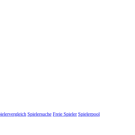
ielervergleich
Spielersuche
Freie Spieler
Spielerpool