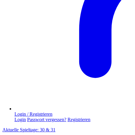
Login / Registrieren
Login
Passwort vergessen?
Registrieren
Aktuelle Spieltage: 30 & 31