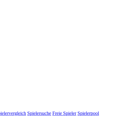
ielervergleich
Spielersuche
Freie Spieler
Spielerpool