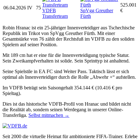
525.001
06.04.2026
IV
75
VDFB
SpVgg Greuther
€
Transferteam
Fürth
Robin Hranac ist ein 25-jähriger Innenverteidiger aus Tschechische
Republik im Trikot von SpVgg Greuther Fürth. Mit einer
Gesamtstärke von 76 zählt der Rechtsfuß im VDFB zu den soliden
Spielern auf seiner Position.
Mit 189 cm hat er eine für die Innenverteidigung typische Statur.
Sein Zweikampfverhalten ist solide. Sein Sprinttyp ist anhaltend.
Seine Spielstile in EA FC sind Weiter Pass. Taktisch lässt er sich
optimal als Innenverteidiger durch die Rolle „Abwehr +“ aufstellen.
Im VDFB beträgt sein Saisongehalt 354.144 € (10.416 € pro
Spieltag).
Dies ist das historische VDFB-Profil von Hranac und bildet nicht
die Realität ab, sondern seinen Werdegang in unserer Online-
Transferliga.
Selbst mitmachen →
Seit 2000 die virtuelle Heimat für ambitionierte FIFA-Trainer. Erlebe