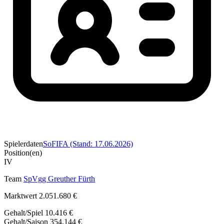
Spielerdaten
SoFIFA (Stand: 17.06.2026)
Position(en)
IV
Team
SpVgg Greuther Fürth
Marktwert
2.051.680 €
Gehalt/Spiel
10.416 €
Gehalt/Saison
354.144 €