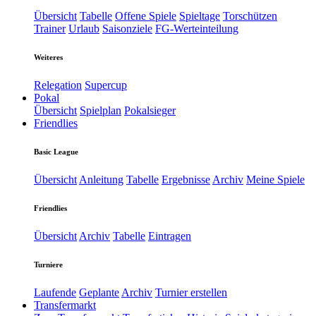
Übersicht
Tabelle
Offene Spiele
Spieltage
Torschützen
Trainer
Urlaub
Saisonziele
FG-Werteinteilung
Weiteres
Relegation
Supercup
Pokal
Übersicht
Spielplan
Pokalsieger
Friendlies
Basic League
Übersicht
Anleitung
Tabelle
Ergebnisse
Archiv
Meine Spiele
Friendlies
Übersicht
Archiv
Tabelle
Eintragen
Turniere
Laufende
Geplante
Archiv
Turnier erstellen
Transfermarkt