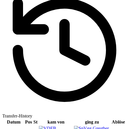
Transfer-History
Datum
Pos
St
kam von
ging zu
Ablöse