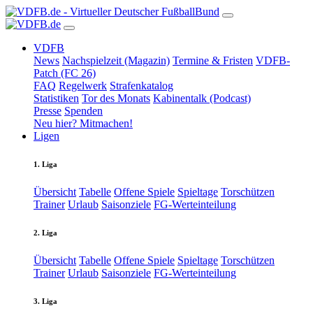
VDFB
News
Nachspielzeit (Magazin)
Termine & Fristen
VDFB-
Patch (FC 26)
FAQ
Regelwerk
Strafenkatalog
Statistiken
Tor des Monats
Kabinentalk (Podcast)
Presse
Spenden
Neu hier? Mitmachen!
Ligen
1. Liga
Übersicht
Tabelle
Offene Spiele
Spieltage
Torschützen
Trainer
Urlaub
Saisonziele
FG-Werteinteilung
2. Liga
Übersicht
Tabelle
Offene Spiele
Spieltage
Torschützen
Trainer
Urlaub
Saisonziele
FG-Werteinteilung
3. Liga