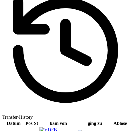
Transfer-History
Datum
Pos
St
kam von
ging zu
Ablöse