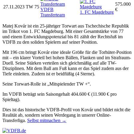
575.000
27.11.2023
TW
75
VDFB
€
1. FC Magdeburg
Transferteam
Matej Kovár ist ein 25-jähriger Torwart aus Tschechische Republik
im Trikot von 1. FC Magdeburg. Mit einer Gesamtstärke von 77
und einem Entwicklungspotenzial bis 81 zählt der Rechtsfuß im
VDFB zu den soliden Spielern auf seiner Position.
Mit 196 cm bringt Kovár eine ideale Größe für die Torhüter-Position
mit – ein klarer Vorteil bei hohen Bällen, Flanken und im Strafraum-
Duell. Seine Stärken verteilen sich gleichmäßig auf alle TW-
Disziplinen. Mit dem Ball am Fuß kann er das Spiel zudem aus der
Tiefe einleiten. Zudem ist er beidfüßig (4 Sterne).
Seine Torwart-Rolle ist „Mitspielender TW +“.
Im VDFB beträgt sein Saisongehalt 404.600 € (11.900 € pro
Spieltag).
Dies ist das historische VDFB-Profil von Kovár und bildet nicht die
Realität ab, sondern seinen Werdegang in unserer Online-
Transferliga.
Selbst mitmachen →