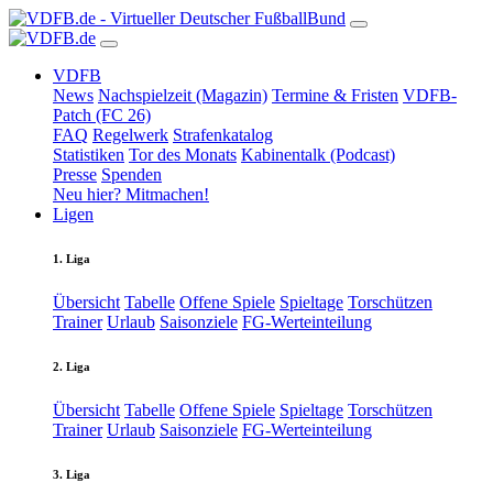
VDFB
News
Nachspielzeit (Magazin)
Termine & Fristen
VDFB-
Patch (FC 26)
FAQ
Regelwerk
Strafenkatalog
Statistiken
Tor des Monats
Kabinentalk (Podcast)
Presse
Spenden
Neu hier? Mitmachen!
Ligen
1. Liga
Übersicht
Tabelle
Offene Spiele
Spieltage
Torschützen
Trainer
Urlaub
Saisonziele
FG-Werteinteilung
2. Liga
Übersicht
Tabelle
Offene Spiele
Spieltage
Torschützen
Trainer
Urlaub
Saisonziele
FG-Werteinteilung
3. Liga