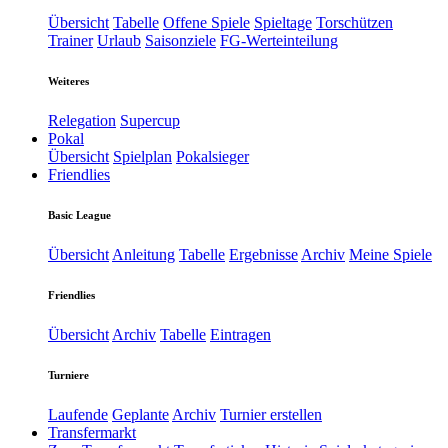
Übersicht
Tabelle
Offene Spiele
Spieltage
Torschützen
Trainer
Urlaub
Saisonziele
FG-Werteinteilung
Weiteres
Relegation
Supercup
Pokal
Übersicht
Spielplan
Pokalsieger
Friendlies
Basic League
Übersicht
Anleitung
Tabelle
Ergebnisse
Archiv
Meine Spiele
Friendlies
Übersicht
Archiv
Tabelle
Eintragen
Turniere
Laufende
Geplante
Archiv
Turnier erstellen
Transfermarkt