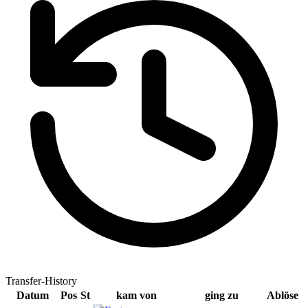
Transfer-History
Datum
Pos
St
kam von
ging zu
Ablöse