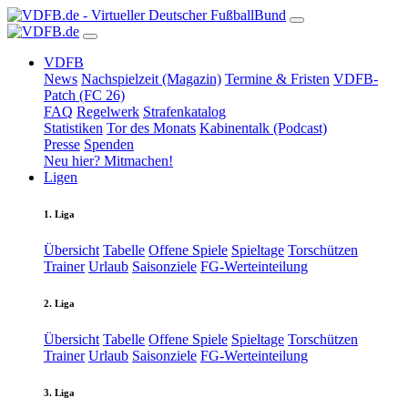
VDFB
News
Nachspielzeit (Magazin)
Termine & Fristen
VDFB-
Patch (FC 26)
FAQ
Regelwerk
Strafenkatalog
Statistiken
Tor des Monats
Kabinentalk (Podcast)
Presse
Spenden
Neu hier? Mitmachen!
Ligen
1. Liga
Übersicht
Tabelle
Offene Spiele
Spieltage
Torschützen
Trainer
Urlaub
Saisonziele
FG-Werteinteilung
2. Liga
Übersicht
Tabelle
Offene Spiele
Spieltage
Torschützen
Trainer
Urlaub
Saisonziele
FG-Werteinteilung
3. Liga