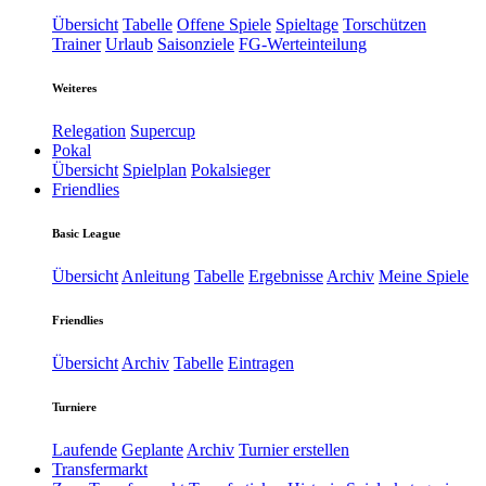
Übersicht
Tabelle
Offene Spiele
Spieltage
Torschützen
Trainer
Urlaub
Saisonziele
FG-Werteinteilung
Weiteres
Relegation
Supercup
Pokal
Übersicht
Spielplan
Pokalsieger
Friendlies
Basic League
Übersicht
Anleitung
Tabelle
Ergebnisse
Archiv
Meine Spiele
Friendlies
Übersicht
Archiv
Tabelle
Eintragen
Turniere
Laufende
Geplante
Archiv
Turnier erstellen
Transfermarkt