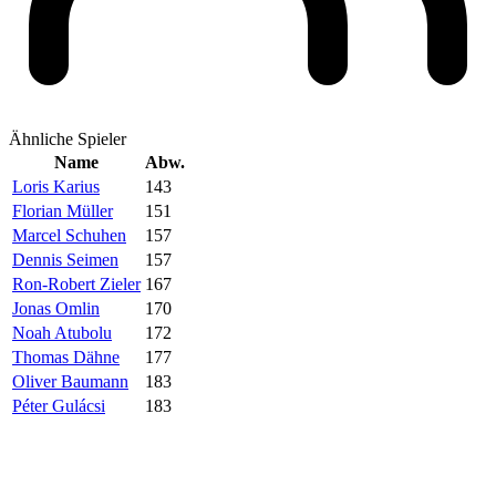
Ähnliche Spieler
Name
Abw.
Loris Karius
143
Florian Müller
151
Marcel Schuhen
157
Dennis Seimen
157
Ron-Robert Zieler
167
Jonas Omlin
170
Noah Atubolu
172
Thomas Dähne
177
Oliver Baumann
183
Péter Gulácsi
183