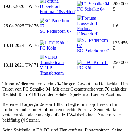
200.000
19.05.2026
TW
76
FC Schalke 04
€
Fortuna Düsseldorf
26.04.2025
TW
76
1 €
Fortuna
SC Paderborn 07
Düsseldorf
1.
123.456
10.11.2024
TW
76
FC Köln
€
SC Paderborn 07
1.
250.000
13.11.2021
TW
71
VDFB
FC Köln
€
Transferteam
Timon Wellenreuther ist ein 29-jähriger Torwart aus Deutschland im
Trikot von FC Schalke 04. Mit einer Gesamtstärke von 76 zählt der
Rechtsfuß im VDFB zu den soliden Spielern auf seiner Position.
Bei einer Körpergröße von 188 cm liegt er im Top-Bereich für
Torhüter und ist im Strafraum eine echte Präsenz. Seine Stärken
verteilen sich gleichmäßig auf alle TW-Disziplinen. Zudem ist er
beidfüßig (4 Sterne).
Seine Spielstile in EA FC sind Flankenfang, Fingerspitzen. Seine