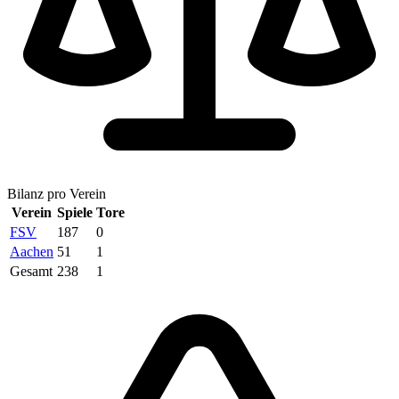
Bilanz pro Verein
Verein
Spiele
Tore
FSV
187
0
Aachen
51
1
Gesamt
238
1