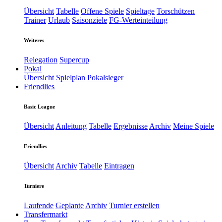
Übersicht
Tabelle
Offene Spiele
Spieltage
Torschützen
Trainer
Urlaub
Saisonziele
FG-Werteinteilung
Weiteres
Relegation
Supercup
Pokal
Übersicht
Spielplan
Pokalsieger
Friendlies
Basic League
Übersicht
Anleitung
Tabelle
Ergebnisse
Archiv
Meine Spiele
Friendlies
Übersicht
Archiv
Tabelle
Eintragen
Turniere
Laufende
Geplante
Archiv
Turnier erstellen
Transfermarkt