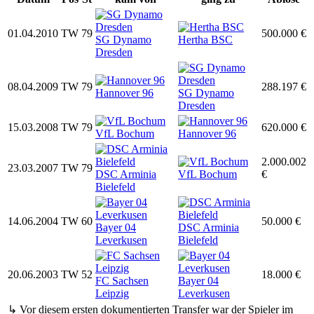
01.04.2010
TW
79
500.000 €
SG Dynamo
Hertha BSC
Dresden
08.04.2009
TW
79
288.197 €
Hannover 96
SG Dynamo
Dresden
15.03.2008
TW
79
620.000 €
VfL Bochum
Hannover 96
2.000.002
23.03.2007
TW
79
DSC Arminia
VfL Bochum
€
Bielefeld
14.06.2004
TW
60
50.000 €
Bayer 04
DSC Arminia
Leverkusen
Bielefeld
20.06.2003
TW
52
18.000 €
FC Sachsen
Bayer 04
Leipzig
Leverkusen
↳ Vor diesem ersten dokumentierten Transfer war der Spieler im