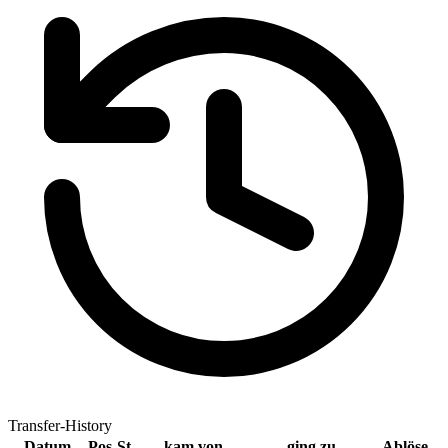
Transfer-History
Datum
Pos
St
kam von
ging zu
Ablöse