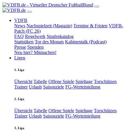
VDFB
News
Nachspielzeit (Magazin)
Termine & Fristen
VDFB-
Patch (FC 26)
FAQ
Regelwerk
Strafenkatalog
Statistiken
Tor des Monats
Kabinentalk (Podcast)
Presse
Spenden
Neu hier? Mitmachen!
Ligen
1. Liga
Übersicht
Tabelle
Offene Spiele
Spieltage
Torschützen
Trainer
Urlaub
Saisonziele
FG-Werteinteilung
2. Liga
Übersicht
Tabelle
Offene Spiele
Spieltage
Torschützen
Trainer
Urlaub
Saisonziele
FG-Werteinteilung
3. Liga