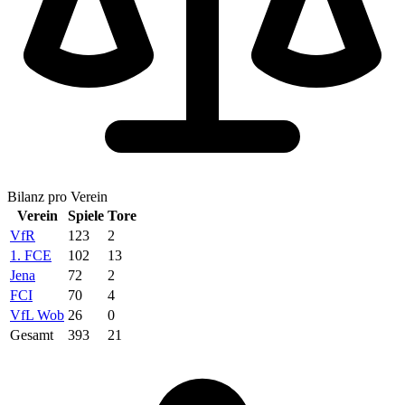
Bilanz pro Verein
Verein
Spiele
Tore
VfR
123
2
1. FCE
102
13
Jena
72
2
FCI
70
4
VfL Wob
26
0
Gesamt
393
21