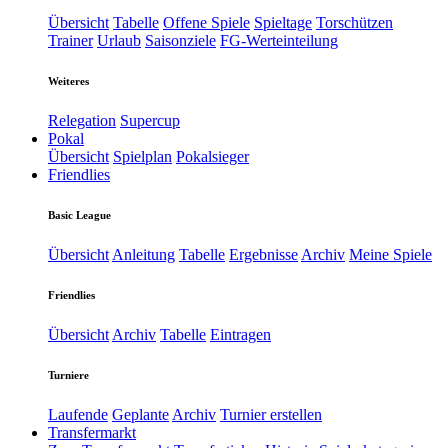
Übersicht
Tabelle
Offene Spiele
Spieltage
Torschützen
Trainer
Urlaub
Saisonziele
FG-Werteinteilung
Weiteres
Relegation
Supercup
Pokal
Übersicht
Spielplan
Pokalsieger
Friendlies
Basic League
Übersicht
Anleitung
Tabelle
Ergebnisse
Archiv
Meine Spiele
Friendlies
Übersicht
Archiv
Tabelle
Eintragen
Turniere
Laufende
Geplante
Archiv
Turnier erstellen
Transfermarkt