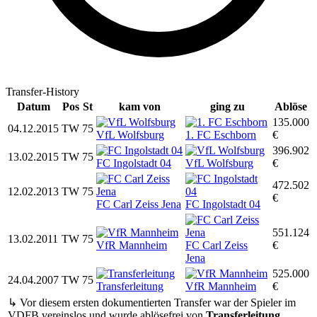
Transfer-History
Datum
Pos
St
kam von
ging zu
Ablöse
135.000
04.12.2015
TW
75
VfL Wolfsburg
1. FC Eschborn
€
396.902
13.02.2015
TW
75
FC Ingolstadt 04
VfL Wolfsburg
€
472.502
12.02.2013
TW
75
€
FC Carl Zeiss Jena
FC Ingolstadt 04
551.124
13.02.2011
TW
75
VfR Mannheim
FC Carl Zeiss
€
Jena
525.000
24.04.2007
TW
75
Transferleitung
VfR Mannheim
€
↳ Vor diesem ersten dokumentierten Transfer war der Spieler im
VDFB vereinslos und wurde ablösefrei von
Transferleitung