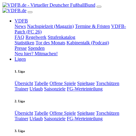
VDFB
News
Nachspielzeit (Magazin)
Termine & Fristen
VDFB-
Patch (FC 26)
FAQ
Regelwerk
Strafenkatalog
Statistiken
Tor des Monats
Kabinentalk (Podcast)
Presse
Spenden
Neu hier? Mitmachen!
Ligen
1. Liga
Übersicht
Tabelle
Offene Spiele
Spieltage
Torschützen
Trainer
Urlaub
Saisonziele
FG-Werteinteilung
2. Liga
Übersicht
Tabelle
Offene Spiele
Spieltage
Torschützen
Trainer
Urlaub
Saisonziele
FG-Werteinteilung
3. Liga