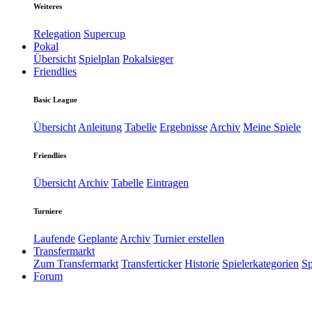
Weiteres
Relegation
Supercup
Pokal
Übersicht
Spielplan
Pokalsieger
Friendlies
Basic League
Übersicht
Anleitung
Tabelle
Ergebnisse
Archiv
Meine Spiele
Friendlies
Übersicht
Archiv
Tabelle
Eintragen
Turniere
Laufende
Geplante
Archiv
Turnier erstellen
Transfermarkt
Zum Transfermarkt
Transferticker
Historie
Spielerkategorien
Sp
Forum