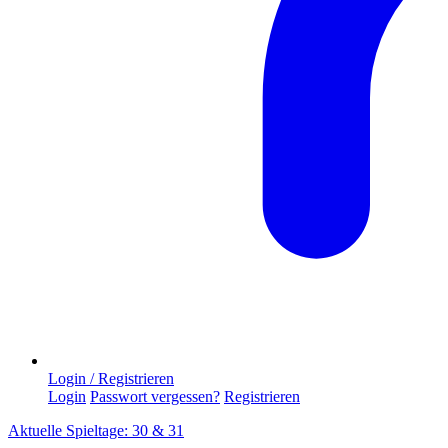
Login / Registrieren
Login
Passwort vergessen?
Registrieren
Aktuelle Spieltage: 30 & 31