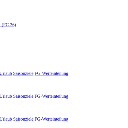
 (FC 26)
Urlaub
Saisonziele
FG-Werteinteilung
Urlaub
Saisonziele
FG-Werteinteilung
Urlaub
Saisonziele
FG-Werteinteilung