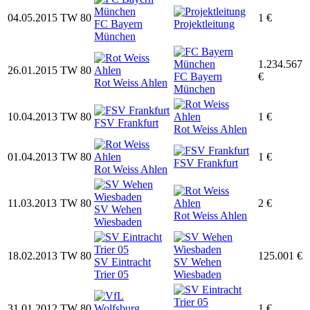
04.05.2015
TW
80
1 €
FC Bayern
Projektleitung
München
1.234.567
26.01.2015
TW
80
FC Bayern
€
Rot Weiss Ahlen
München
10.04.2013
TW
80
1 €
FSV Frankfurt
Rot Weiss Ahlen
01.04.2013
TW
80
1 €
FSV Frankfurt
Rot Weiss Ahlen
11.03.2013
TW
80
2 €
SV Wehen
Rot Weiss Ahlen
Wiesbaden
18.02.2013
TW
80
125.001 €
SV Eintracht
SV Wehen
Trier 05
Wiesbaden
31.01.2012
TW
80
1 €