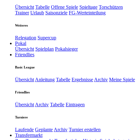
Übersicht
Tabelle
Offene Spiele
Spieltage
Torschützen
Trainer
Urlaub
Saisonziele
FG-Werteinteilung
Weiteres
Relegation
Supercup
Pokal
Übersicht
Spielplan
Pokalsieger
Friendlies
Basic League
Übersicht
Anleitung
Tabelle
Ergebnisse
Archiv
Meine Spiele
Friendlies
Übersicht
Archiv
Tabelle
Eintragen
Turniere
Laufende
Geplante
Archiv
Turnier erstellen
Transfermarkt