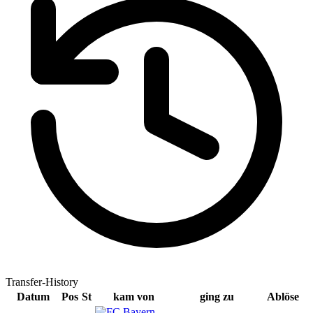
Transfer-History
Datum
Pos
St
kam von
ging zu
Ablöse