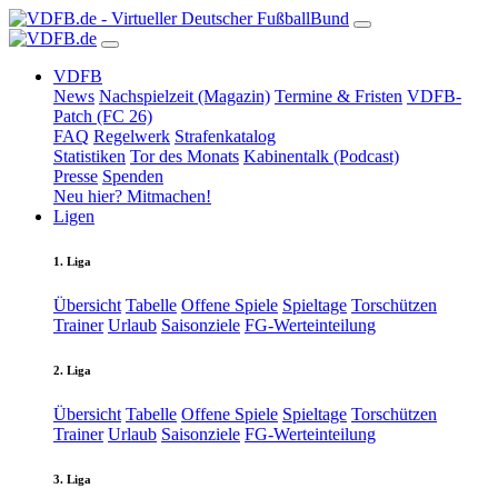
VDFB
News
Nachspielzeit (Magazin)
Termine & Fristen
VDFB-
Patch (FC 26)
FAQ
Regelwerk
Strafenkatalog
Statistiken
Tor des Monats
Kabinentalk (Podcast)
Presse
Spenden
Neu hier? Mitmachen!
Ligen
1. Liga
Übersicht
Tabelle
Offene Spiele
Spieltage
Torschützen
Trainer
Urlaub
Saisonziele
FG-Werteinteilung
2. Liga
Übersicht
Tabelle
Offene Spiele
Spieltage
Torschützen
Trainer
Urlaub
Saisonziele
FG-Werteinteilung
3. Liga