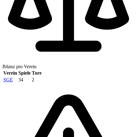
Bilanz pro Verein
Verein
Spiele
Tore
SGE
34
2