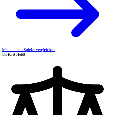
Mit anderem Spieler vergleichen