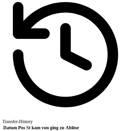
Transfer-History
Datum
Pos
St
kam von
ging zu
Ablöse