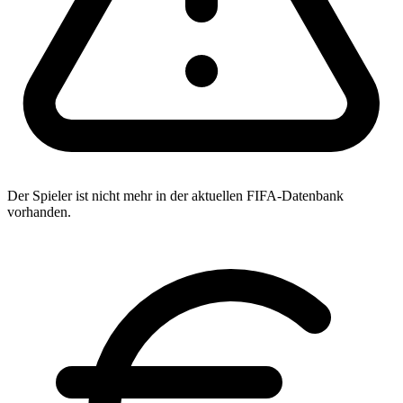
Der Spieler ist nicht mehr in der aktuellen FIFA-Datenbank
vorhanden.