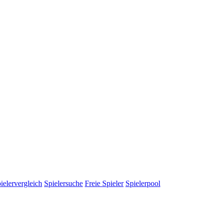
ielervergleich
Spielersuche
Freie Spieler
Spielerpool