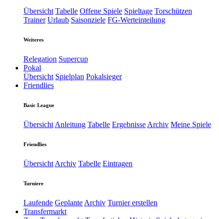
Übersicht
Tabelle
Offene Spiele
Spieltage
Torschützen
Trainer
Urlaub
Saisonziele
FG-Werteinteilung
Weiteres
Relegation
Supercup
Pokal
Übersicht
Spielplan
Pokalsieger
Friendlies
Basic League
Übersicht
Anleitung
Tabelle
Ergebnisse
Archiv
Meine Spiele
Friendlies
Übersicht
Archiv
Tabelle
Eintragen
Turniere
Laufende
Geplante
Archiv
Turnier erstellen
Transfermarkt