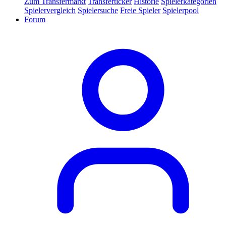
Zum Transfermarkt
Transferticker
Historie
Spielerkategorien
Spielervergleich
Spielersuche
Freie Spieler
Spielerpool
Forum