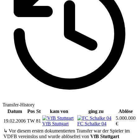
Transfer-History
Datum
Pos
St
kam von
ging zu
Ablöse
5.000.000
19.02.2006
TW
81
VfB Stuttgart
FC Schalke 04
€
↳ Vor diesem ersten dokumentierten Transfer war der Spieler im
VDFB vereinslos und wurde ablösefrei von
VfB Stuttgart