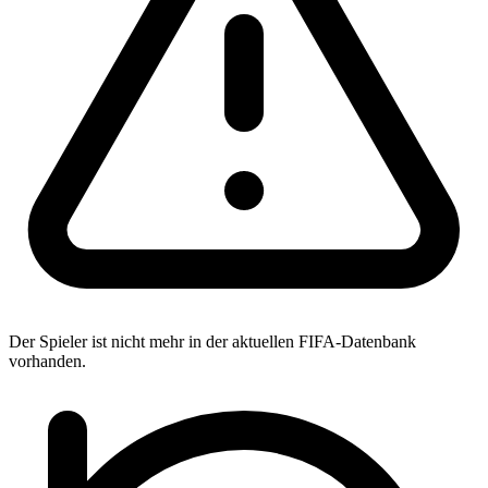
Der Spieler ist nicht mehr in der aktuellen FIFA-Datenbank
vorhanden.