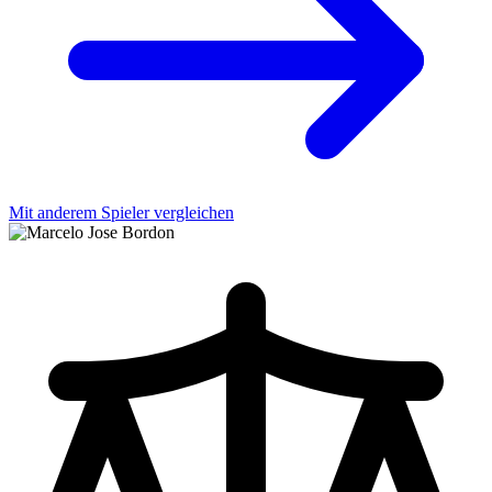
Mit anderem Spieler vergleichen