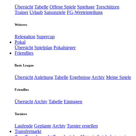
Übersicht
Tabelle
Offene Spiele
Spieltage
Torschützen
Trainer
Urlaub
Saisonziele
FG-Werteinteilung
Weiteres
Relegation
Supercup
Pokal
Übersicht
Spielplan
Pokalsieger
Friendlies
Basic League
Übersicht
Anleitung
Tabelle
Ergebnisse
Archiv
Meine Spiele
Friendlies
Übersicht
Archiv
Tabelle
Eintragen
Turniere
Laufende
Geplante
Archiv
Turnier erstellen
Transfermarkt