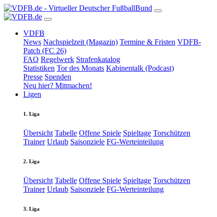
VDFB
News
Nachspielzeit (Magazin)
Termine & Fristen
VDFB-
Patch (FC 26)
FAQ
Regelwerk
Strafenkatalog
Statistiken
Tor des Monats
Kabinentalk (Podcast)
Presse
Spenden
Neu hier? Mitmachen!
Ligen
1. Liga
Übersicht
Tabelle
Offene Spiele
Spieltage
Torschützen
Trainer
Urlaub
Saisonziele
FG-Werteinteilung
2. Liga
Übersicht
Tabelle
Offene Spiele
Spieltage
Torschützen
Trainer
Urlaub
Saisonziele
FG-Werteinteilung
3. Liga