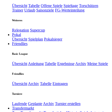
Übersicht
Tabelle
Offene Spiele
Spieltage
Torschützen
Trainer
Urlaub
Saisonziele
FG-Werteinteilung
Weiteres
Relegation
Supercup
Pokal
Übersicht
Spielplan
Pokalsieger
Friendlies
Basic League
Übersicht
Anleitung
Tabelle
Ergebnisse
Archiv
Meine Spiele
Friendlies
Übersicht
Archiv
Tabelle
Eintragen
Turniere
Laufende
Geplante
Archiv
Turnier erstellen
Transfermarkt