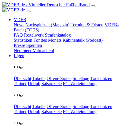
VDFB
News
Nachspielzeit (Magazin)
Termine & Fristen
VDFB-
Patch (FC 26)
FAQ
Regelwerk
Strafenkatalog
Statistiken
Tor des Monats
Kabinentalk (Podcast)
Presse
Spenden
Neu hier? Mitmachen!
Ligen
1. Liga
Übersicht
Tabelle
Offene Spiele
Spieltage
Torschützen
Trainer
Urlaub
Saisonziele
FG-Werteinteilung
2. Liga
Übersicht
Tabelle
Offene Spiele
Spieltage
Torschützen
Trainer
Urlaub
Saisonziele
FG-Werteinteilung
3. Liga