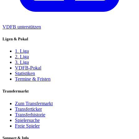
VDFB unterstützen
Ligen & Pokal
1. Liga
2. Liga
3. Liga
VDFB-Pokal
Statistiken
Termine & Fristen
Transfermarkt
Zum Transfermarkt
Transferticker
Transferhistorie
Spielersuche
Freie Spieler
Support & Info