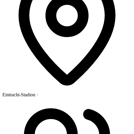
Eintracht-Stadion ·