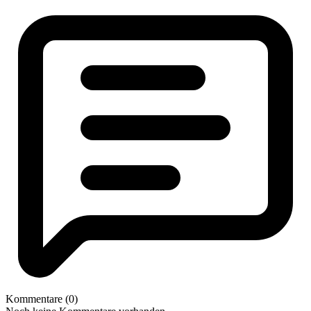
Kommentare (0)