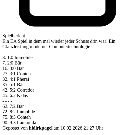
Spielbericht
Ein EA Spiel in dem mal wieder jeder Schuss drin war! Ein
Glanzleistung moderner Computertechnologie!
3. 1:0 Immobile
7. 2:0 Bär
16. 3:0 Bär
27. 3:1 Conteh
32. 4:1 Pherai
35. 5:1 Bär
42. 5:2 Corredor
45. 6:2 Kalas
- - - -
62. 7:2 Bär
72. 8:2 Immobile
75. 8:3 Conteh
90. 9:3 Irankunda
Gepostet von
hidirkpagel
am 10.02.2026 21:27 Uhr