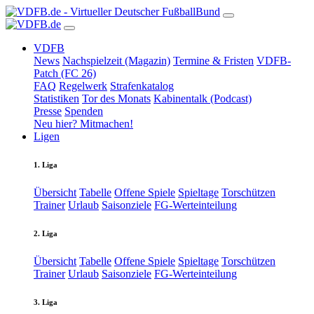
VDFB
News
Nachspielzeit (Magazin)
Termine & Fristen
VDFB-
Patch (FC 26)
FAQ
Regelwerk
Strafenkatalog
Statistiken
Tor des Monats
Kabinentalk (Podcast)
Presse
Spenden
Neu hier? Mitmachen!
Ligen
1. Liga
Übersicht
Tabelle
Offene Spiele
Spieltage
Torschützen
Trainer
Urlaub
Saisonziele
FG-Werteinteilung
2. Liga
Übersicht
Tabelle
Offene Spiele
Spieltage
Torschützen
Trainer
Urlaub
Saisonziele
FG-Werteinteilung
3. Liga