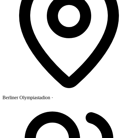
Berliner Olympiastadion ·