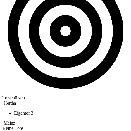
Torschützen
Hertha
Eigentor
3
Mainz
Keine Tore