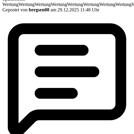
WertungWertungWertungWertungWertungWertungWertungWertungW
Gepostet von
bergsen08
am 29.12.2025 11:48 Uhr