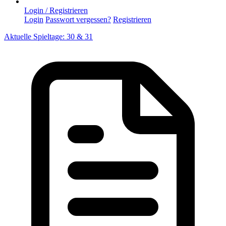
Login / Registrieren
Login
Passwort vergessen?
Registrieren
Aktuelle Spieltage: 30 & 31