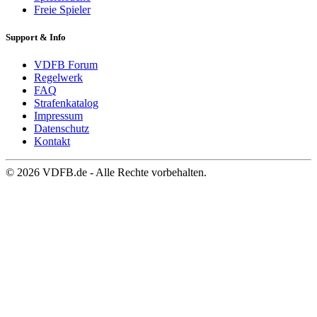
Freie Spieler
Support & Info
VDFB Forum
Regelwerk
FAQ
Strafenkatalog
Impressum
Datenschutz
Kontakt
© 2026 VDFB.de - Alle Rechte vorbehalten.