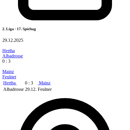
2. Liga · 17. Spieltag
29.12.2025
Hertha
Albadrosse
0 : 3
Mainz
Feulner
Hertha
0 : 3
Mainz
Albadrosse
29.12.
Feulner