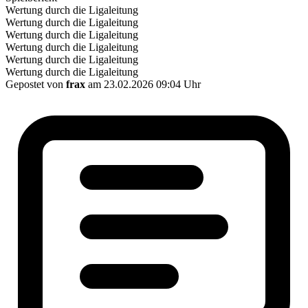
Wertung durch die Ligaleitung
Wertung durch die Ligaleitung
Wertung durch die Ligaleitung
Wertung durch die Ligaleitung
Wertung durch die Ligaleitung
Wertung durch die Ligaleitung
Gepostet von
frax
am 23.02.2026 09:04 Uhr