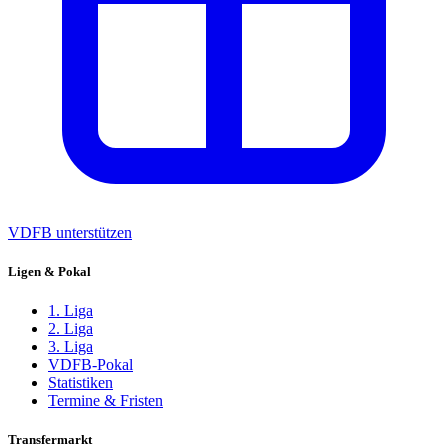
VDFB unterstützen
Ligen & Pokal
1. Liga
2. Liga
3. Liga
VDFB-Pokal
Statistiken
Termine & Fristen
Transfermarkt