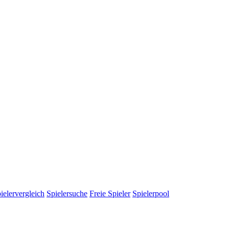
ielervergleich
Spielersuche
Freie Spieler
Spielerpool