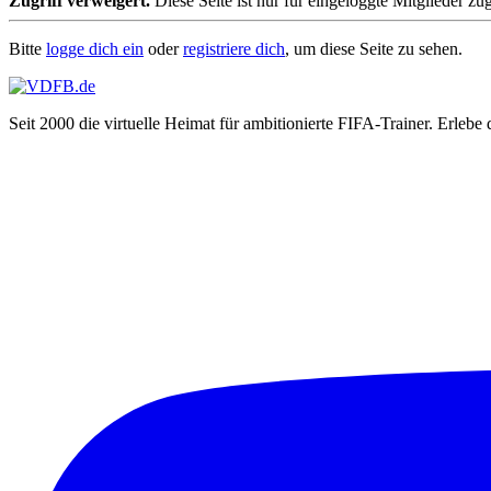
Zugriff verweigert.
Diese Seite ist nur für eingeloggte Mitglieder zu
Bitte
logge dich ein
oder
registriere dich
, um diese Seite zu sehen.
Seit 2000 die virtuelle Heimat für ambitionierte FIFA-Trainer. Erlebe 