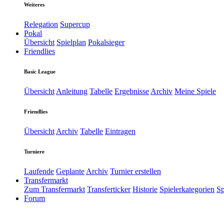
Weiteres
Relegation
Supercup
Pokal
Übersicht
Spielplan
Pokalsieger
Friendlies
Basic League
Übersicht
Anleitung
Tabelle
Ergebnisse
Archiv
Meine Spiele
Friendlies
Übersicht
Archiv
Tabelle
Eintragen
Turniere
Laufende
Geplante
Archiv
Turnier erstellen
Transfermarkt
Zum Transfermarkt
Transferticker
Historie
Spielerkategorien
Sp
Forum