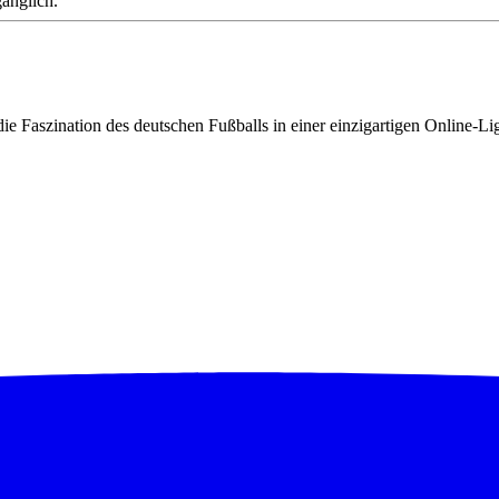
gänglich.
die Faszination des deutschen Fußballs in einer einzigartigen Online-Li