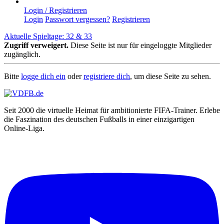
Login / Registrieren
Login
Passwort vergessen?
Registrieren
Aktuelle Spieltage: 32 & 33
Zugriff verweigert.
Diese Seite ist nur für eingeloggte Mitglieder
zugänglich.
Bitte
logge dich ein
oder
registriere dich
, um diese Seite zu sehen.
Seit 2000 die virtuelle Heimat für ambitionierte FIFA-Trainer. Erlebe
die Faszination des deutschen Fußballs in einer einzigartigen
Online-Liga.