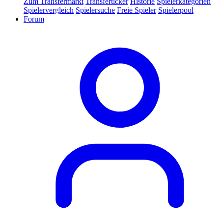
Zum Transfermarkt
Transferticker
Historie
Spielerkategorien
Spielervergleich
Spielersuche
Freie Spieler
Spielerpool
Forum