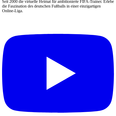
Seit 2000 die virtuelle Heimat für ambitionierte FIFA-Trainer. Erlebe
die Faszination des deutschen Fußballs in einer einzigartigen
Online-Liga.