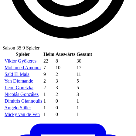
Saison 35
9 Spieler
Spieler
Heim
Auswärts
Gesamt
Viktor Gyökeres
22
8
30
Mohamed Amoura
7
10
17
Saïd El Mala
9
2
11
Yan Diomande
2
3
5
Leon Goretzka
2
3
5
Nicolás González
1
2
3
Dimitris Giannoulis
1
0
1
Angelo Stiller
1
0
1
Micky van de Ven
1
0
1