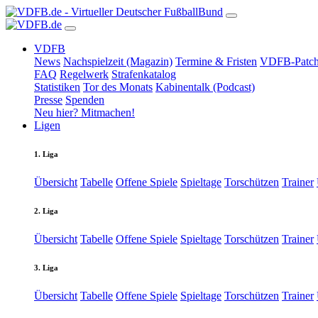
VDFB
News
Nachspielzeit (Magazin)
Termine & Fristen
VDFB-Patch
FAQ
Regelwerk
Strafenkatalog
Statistiken
Tor des Monats
Kabinentalk (Podcast)
Presse
Spenden
Neu hier? Mitmachen!
Ligen
1. Liga
Übersicht
Tabelle
Offene Spiele
Spieltage
Torschützen
Trainer
2. Liga
Übersicht
Tabelle
Offene Spiele
Spieltage
Torschützen
Trainer
3. Liga
Übersicht
Tabelle
Offene Spiele
Spieltage
Torschützen
Trainer