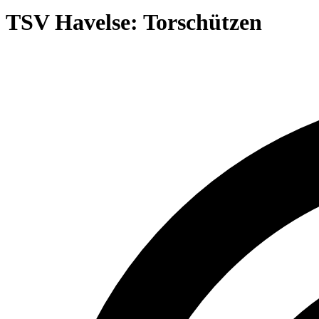
TSV Havelse: Torschützen