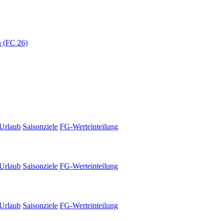
 (FC 26)
Urlaub
Saisonziele
FG-Werteinteilung
Urlaub
Saisonziele
FG-Werteinteilung
Urlaub
Saisonziele
FG-Werteinteilung