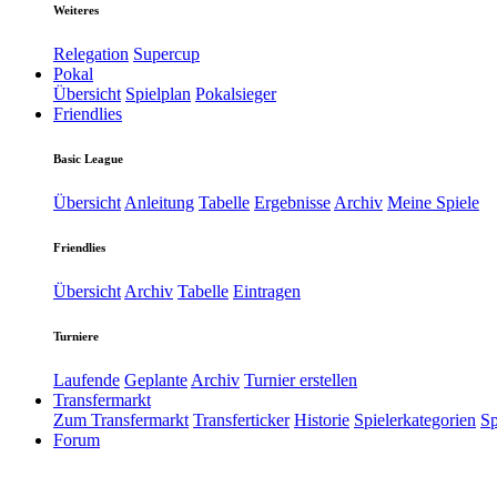
Weiteres
Relegation
Supercup
Pokal
Übersicht
Spielplan
Pokalsieger
Friendlies
Basic League
Übersicht
Anleitung
Tabelle
Ergebnisse
Archiv
Meine Spiele
Friendlies
Übersicht
Archiv
Tabelle
Eintragen
Turniere
Laufende
Geplante
Archiv
Turnier erstellen
Transfermarkt
Zum Transfermarkt
Transferticker
Historie
Spielerkategorien
Sp
Forum