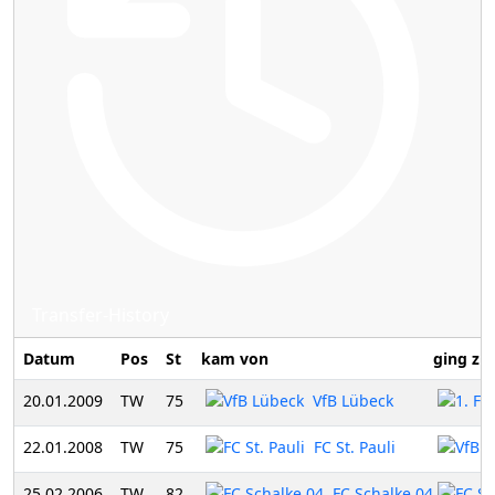
Transfer-History
Datum
Pos
St
kam von
ging zu
20.01.2009
TW
75
VfB Lübeck
22.01.2008
TW
75
FC St. Pauli
25.02.2006
TW
82
FC Schalke 04