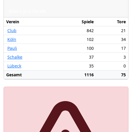
Bilanz pro Verein
Verein
Spiele
Tore
Club
842
21
Köln
102
34
Pauli
100
17
Schalke
37
3
Lübeck
35
0
Gesamt
1116
75