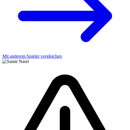
Mit anderem Spieler vergleichen