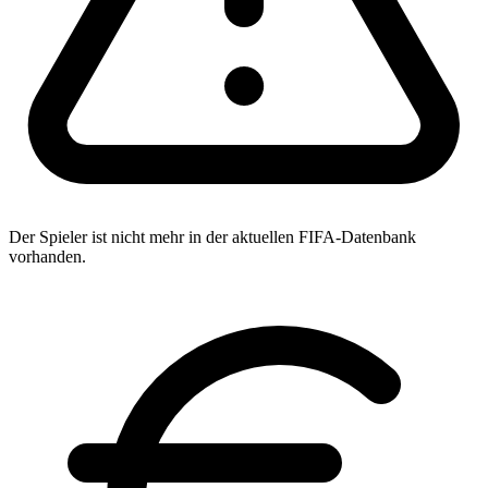
Der Spieler ist nicht mehr in der aktuellen FIFA-Datenbank
vorhanden.