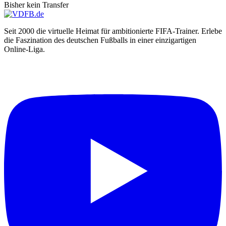
Bisher kein Transfer
Seit 2000 die virtuelle Heimat für ambitionierte FIFA-Trainer. Erlebe
die Faszination des deutschen Fußballs in einer einzigartigen
Online-Liga.