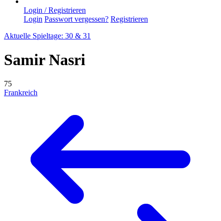
Login / Registrieren
Login
Passwort vergessen?
Registrieren
Aktuelle Spieltage: 30 & 31
Samir Nasri
75
Frankreich