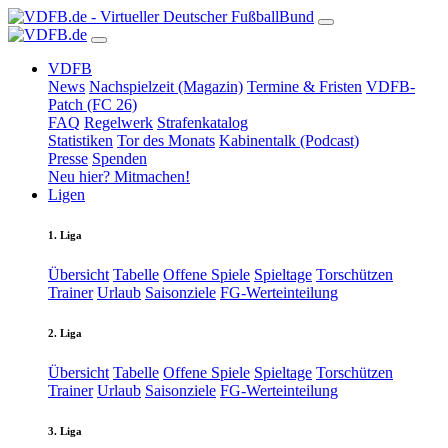
VDFB
News
Nachspielzeit (Magazin)
Termine & Fristen
VDFB-
Patch (FC 26)
FAQ
Regelwerk
Strafenkatalog
Statistiken
Tor des Monats
Kabinentalk (Podcast)
Presse
Spenden
Neu hier? Mitmachen!
Ligen
1. Liga
Übersicht
Tabelle
Offene Spiele
Spieltage
Torschützen
Trainer
Urlaub
Saisonziele
FG-Werteinteilung
2. Liga
Übersicht
Tabelle
Offene Spiele
Spieltage
Torschützen
Trainer
Urlaub
Saisonziele
FG-Werteinteilung
3. Liga