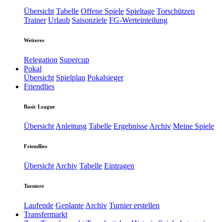
Übersicht
Tabelle
Offene Spiele
Spieltage
Torschützen
Trainer
Urlaub
Saisonziele
FG-Werteinteilung
Weiteres
Relegation
Supercup
Pokal
Übersicht
Spielplan
Pokalsieger
Friendlies
Basic League
Übersicht
Anleitung
Tabelle
Ergebnisse
Archiv
Meine Spiele
Friendlies
Übersicht
Archiv
Tabelle
Eintragen
Turniere
Laufende
Geplante
Archiv
Turnier erstellen
Transfermarkt