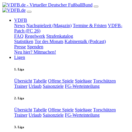
VDFB
News
Nachspielzeit (Magazin)
Termine & Fristen
VDFB-
Patch (FC 26)
FAQ
Regelwerk
Strafenkatalog
Statistiken
Tor des Monats
Kabinentalk (Podcast)
Presse
Spenden
Neu hier? Mitmachen!
Ligen
1. Liga
Übersicht
Tabelle
Offene Spiele
Spieltage
Torschützen
Trainer
Urlaub
Saisonziele
FG-Werteinteilung
2. Liga
Übersicht
Tabelle
Offene Spiele
Spieltage
Torschützen
Trainer
Urlaub
Saisonziele
FG-Werteinteilung
3. Liga