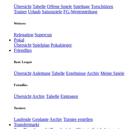
Übersicht
Tabelle
Offene Spiele
Spieltage
Torschützen
Trainer
Urlaub
Saisonziele
FG-Werteinteilung
Weiteres
Relegation
Supercup
Pokal
Übersicht
Spielplan
Pokalsieger
Friendlies
Basic League
Übersicht
Anleitung
Tabelle
Ergebnisse
Archiv
Meine Spiele
Friendlies
Übersicht
Archiv
Tabelle
Eintragen
Turniere
Laufende
Geplante
Archiv
Turnier erstellen
Transfermarkt