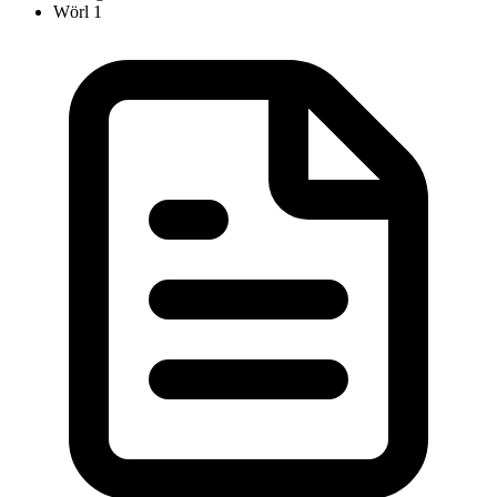
Wörl
1