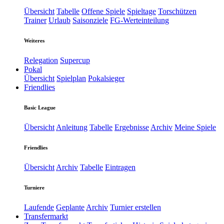
Übersicht
Tabelle
Offene Spiele
Spieltage
Torschützen
Trainer
Urlaub
Saisonziele
FG-Werteinteilung
Weiteres
Relegation
Supercup
Pokal
Übersicht
Spielplan
Pokalsieger
Friendlies
Basic League
Übersicht
Anleitung
Tabelle
Ergebnisse
Archiv
Meine Spiele
Friendlies
Übersicht
Archiv
Tabelle
Eintragen
Turniere
Laufende
Geplante
Archiv
Turnier erstellen
Transfermarkt