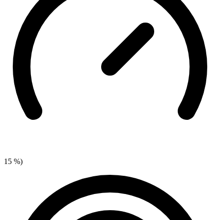
15 %)