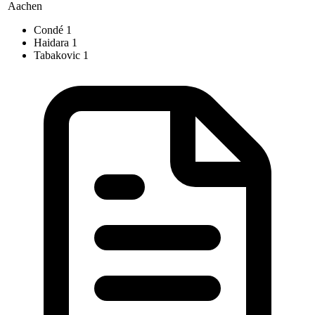
Aachen
Condé
1
Haidara
1
Tabakovic
1