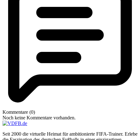
Kommentare (0)
Noch keine Kommentare vorhanden.
Seit 2000 die virtuelle Heimat für ambitionierte FIFA-Trainer. Erlebe
die Faszination des deutschen Fußballs in einer einzigartigen