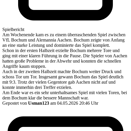
Spielbericht
Am Wochenende kam es zu einem überraschenden Spiel zwischen
VfL Bochum und Alemannia Aachen. Bochum zeigte von Anfang
an eine starke Leistung und dominierte das Spiel komplett.
Schon in der ersten Halbzeit erzielte Bochum mehrere Tore und
ging mit einer klaren Führung in die Pause. Die Spieler von Aachen
hatten große Probleme in der Abwehr und konnten die schnellen
Angriffe kaum stoppen.
Auch in der zweiten Halbzeit machte Bochum weiter Druck und
schoss Tor um Tor. Insgesamt gewann Bochum das Spiel deutlich
mit 9:3. Trotz der vielen Gegentore gab Aachen nicht auf und
konnte immerhin drei Treffer erzielen.
Am Ende war es ein sehr unterhaltsames Spiel mit vielen Toren, bei
dem Bochum klar die bessere Mannschaft war.
Gepostet von
Usman123
am 04.05.2026 20:46 Uhr