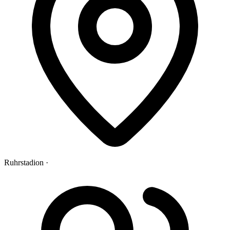
Ruhrstadion ·