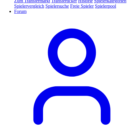
Zum Transfermarkt
Transferticker
Historie
Spielerkategorien
Spielervergleich
Spielersuche
Freie Spieler
Spielerpool
Forum