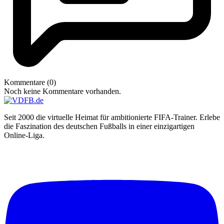
Kommentare (0)
Noch keine Kommentare vorhanden.
Seit 2000 die virtuelle Heimat für ambitionierte FIFA-Trainer. Erlebe
die Faszination des deutschen Fußballs in einer einzigartigen
Online-Liga.