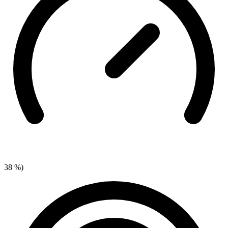
38 %)