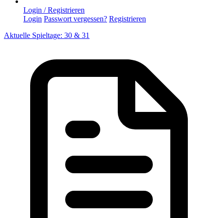
Login / Registrieren
Login
Passwort vergessen?
Registrieren
Aktuelle Spieltage: 30 & 31